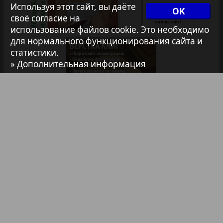
Используя этот сайт, вы даёте
35
36
OK
1
2
своё согласие на
Архив необновляющихся на сайте изданий
использование файлов cookie. Это необходимо
для нормального функционирования сайта и
статистики.
7плюс7я
» Дополнительная информация
Авангард
АйБолит
Библиотека
Анонсы
Акцент
Реклама в газетах и журналах
Англия
Реклама на телевидении
Реклама в социальных сетях
Анонс