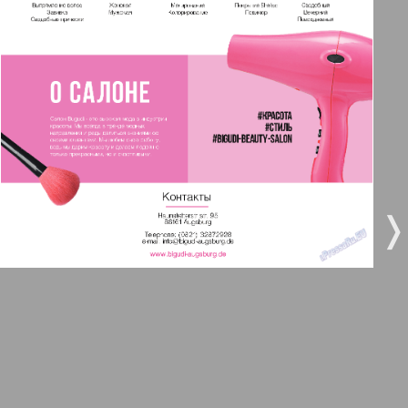
3
4
Все pro все
5
6
Город 511
МК-Германия планета мнений
7
8
9
10
МК-Германия
❬
❭
9
10
Мост
11
12
MIX-Markt Zeitung
Наше время
13
14