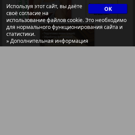
35
36
Используя этот сайт, вы даёте
OK
своё согласие на
Архив необновляющихся на сайте изданий
1
2
использование файлов cookie. Это необходимо
для нормального функционирования сайта и
37
38
статистики.
7плюс7я
» Дополнительная информация
Авангард
39
40
АйБолит
41
42
Библиотека
Анонсы
Акцент
Реклама в газетах и журналах
43
44
Англия
Реклама на телевидении
Реклама в социальных сетях
Анонс