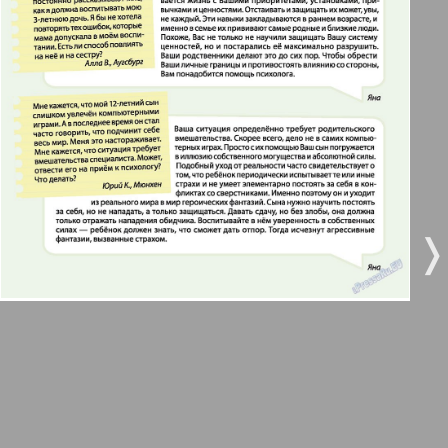
3
4
Все pro все
5
6
Город 511
МК-Германия планета мнений
7
8
9
10
МК-Германия
❬
❭
9
10
Мост
11
12
MIX-Markt Zeitung
Наше время
13
14