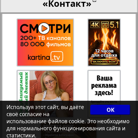
«Контакт»
27
28
Переселенческий вестник
3
8
Рейнское время
29
30
Русский вояж
31
32
Страна
33
34
Телеграф NRW
Используя этот сайт, вы даёте
OK
своё согласие на
Христианская газета
35
36
использование файлов cookie. Это необходимо
для нормального функционирования сайта и
статистики.