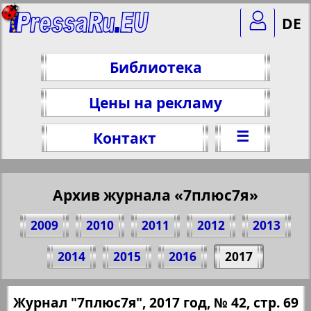
DE
Библиотека
Цены на рекламу
☰
Контакт
Архив журнала «7плюс7я»
2009
2010
2011
2012
2013
Поделитесь 69 стр. журнала "7плюс7я",
2014
2015
2016
2017
№ 42, 2017 г.
(Нажмите, чтобы скопировать ссылку)
✖
Журнал "7плюс7я", 2017 год, № 42, стр. 69
Все номера журнала "7плюс7я" за