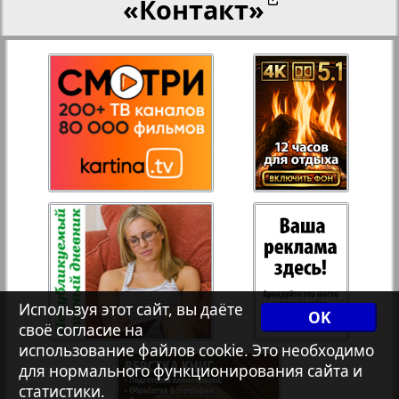
«Контакт»
27
28
Переселенческий вестник
3
8
Рейнское время
29
30
Русский вояж
31
32
Страна
33
34
Телеграф NRW
Используя этот сайт, вы даёте
OK
своё согласие на
Христианская газета
35
36
использование файлов cookie. Это необходимо
для нормального функционирования сайта и
статистики.