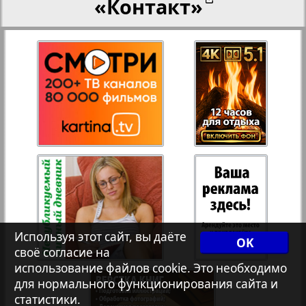
«Контакт»
27
28
Переселенческий вестник
3
8
Рейнское время
29
30
Русский вояж
31
32
Страна
33
34
Телеграф NRW
Используя этот сайт, вы даёте
OK
своё согласие на
Христианская газета
35
36
использование файлов cookie. Это необходимо
для нормального функционирования сайта и
статистики.