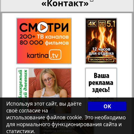
«Контакт»
27
28
Переселенческий вестник
3
8
Рейнское время
29
30
Русский вояж
31
32
Страна
33
34
Телеграф NRW
Используя этот сайт, вы даёте
OK
своё согласие на
Христианская газета
35
36
использование файлов cookie. Это необходимо
для нормального функционирования сайта и
статистики.