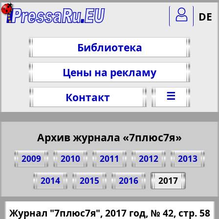
DE
Библиотека
Цены на рекламу
☰
Контакт
Архив журнала «7плюс7я»
2009
2010
2011
2012
2013
Поделитесь 58 стр. журнала "7плюс7я",
2014
2015
2016
2017
№ 42, 2017 г.
(Нажмите, чтобы скопировать ссылку)
✖
Журнал "7плюс7я", 2017 год, № 42, стр. 58
Все номера журнала "7плюс7я" за