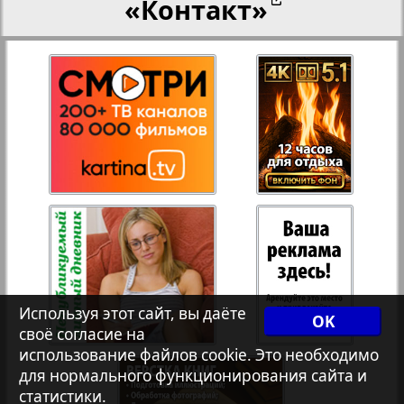
«Контакт»
27
28
Переселенческий вестник
3
8
Рейнское время
29
30
Русский вояж
31
32
Страна
33
34
Телеграф NRW
Используя этот сайт, вы даёте
OK
своё согласие на
Христианская газета
35
36
использование файлов cookie. Это необходимо
для нормального функционирования сайта и
статистики.