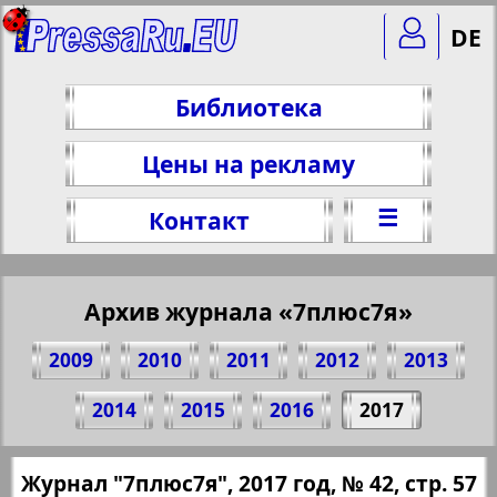
DE
Библиотека
Цены на рекламу
☰
Контакт
Архив журнала «7плюс7я»
2009
2010
2011
2012
2013
Поделитесь 57 стр. журнала "7плюс7я",
2014
2015
2016
2017
№ 42, 2017 г.
(Нажмите, чтобы скопировать ссылку)
✖
Журнал "7плюс7я", 2017 год, № 42, стр. 57
Все номера журнала "7плюс7я" за