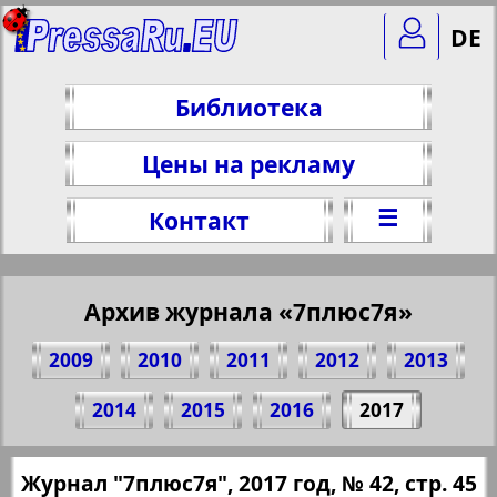
DE
Библиотека
Цены на рекламу
☰
Контакт
Архив журнала «7плюс7я»
2009
2010
2011
2012
2013
Поделитесь 45 стр. журнала "7плюс7я",
2014
2015
2016
2017
№ 42, 2017 г.
(Нажмите, чтобы скопировать ссылку)
✖
Журнал "7плюс7я", 2017 год, № 42, стр. 45
Все номера журнала "7плюс7я" за