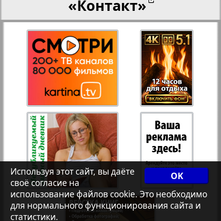
«Контакт»
27
28
Переселенческий вестник
3
8
Рейнское время
29
30
Русский вояж
31
32
Страна
33
34
Телеграф NRW
Используя этот сайт, вы даёте
OK
своё согласие на
Христианская газета
35
36
использование файлов cookie. Это необходимо
для нормального функционирования сайта и
статистики.