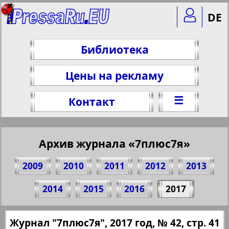
DE
Библиотека
Цены на рекламу
☰
Контакт
Архив журнала «7плюс7я»
2009
2010
2011
2012
2013
Поделитесь 41 стр. журнала "7плюс7я",
2014
2015
2016
2017
№ 42, 2017 г.
(Нажмите, чтобы скопировать ссылку)
✖
Журнал "7плюс7я", 2017 год, № 42, стр. 41
Все номера журнала "7плюс7я" за