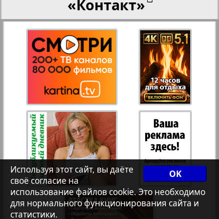
«Контакт»
27
28
Переселенческий вестник
3
8
Рейнское время
29
30
Русский вояж
31
32
Страна
33
34
Телеграф NRW
Используя этот сайт, вы даёте
OK
своё согласие на
Христианская газета
35
36
использование файлов cookie. Это необходимо
для нормального функционирования сайта и
статистики.