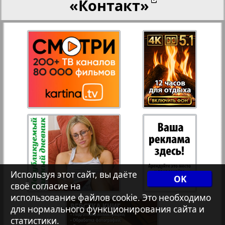
«Контакт»
27
28
Переселенческий вестник
3
8
Рейнское время
29
30
Русский вояж
31
32
Страна
33
34
Телеграф NRW
Используя этот сайт, вы даёте
OK
своё согласие на
Христианская газета
35
36
использование файлов cookie. Это необходимо
для нормального функционирования сайта и
статистики.