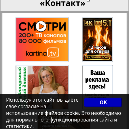
«Контакт»
27
28
Переселенческий вестник
3
8
Рейнское время
29
30
Русский вояж
31
32
Страна
33
34
Телеграф NRW
Используя этот сайт, вы даёте
OK
своё согласие на
Христианская газета
35
36
использование файлов cookie. Это необходимо
для нормального функционирования сайта и
статистики.