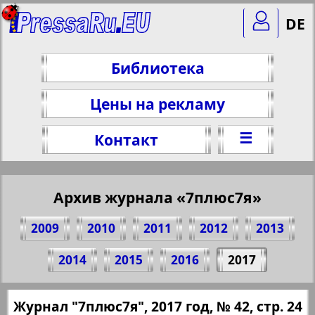
DE
Библиотека
Цены на рекламу
☰
Контакт
Архив журнала «7плюс7я»
2009
2010
2011
2012
2013
Поделитесь 24 стр. журнала "7плюс7я",
2014
2015
2016
2017
№ 42, 2017 г.
(Нажмите, чтобы скопировать ссылку)
✖
Журнал "7плюс7я", 2017 год, № 42, стр. 24
Все номера журнала "7плюс7я" за