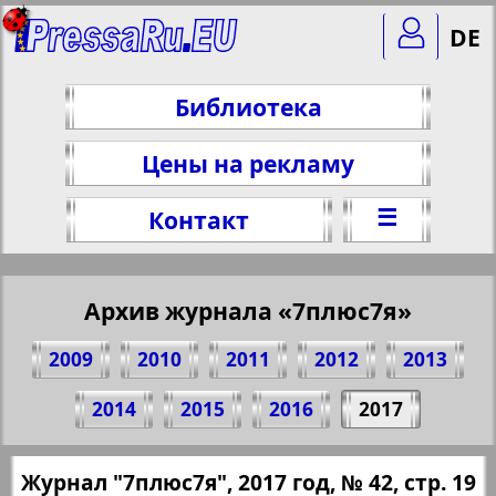
DE
Библиотека
Цены на рекламу
☰
Контакт
Архив журнала «7плюс7я»
2009
2010
2011
2012
2013
Поделитесь 19 стр. журнала "7плюс7я",
2014
2015
2016
2017
№ 42, 2017 г.
(Нажмите, чтобы скопировать ссылку)
✖
Журнал "7плюс7я", 2017 год, № 42, стр. 19
Все номера журнала "7плюс7я" за