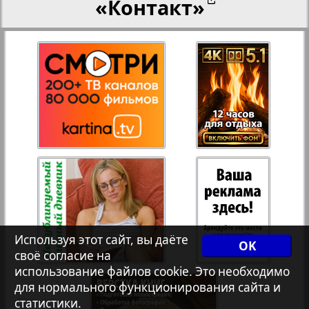
«Контакт»
27
28
Переселенческий вестник
3
8
Рейнское время
29
30
Русский вояж
31
32
Страна
33
34
Телеграф NRW
Используя этот сайт, вы даёте
OK
своё согласие на
Христианская газета
35
36
использование файлов cookie. Это необходимо
для нормального функционирования сайта и
статистики.