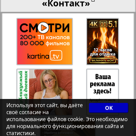
«Контакт»
27
28
Переселенческий вестник
3
8
Рейнское время
29
30
Русский вояж
31
32
Страна
33
34
Телеграф NRW
Используя этот сайт, вы даёте
OK
своё согласие на
Христианская газета
35
36
использование файлов cookie. Это необходимо
для нормального функционирования сайта и
статистики.