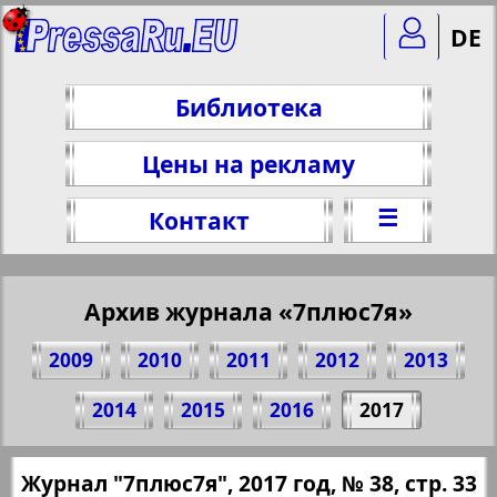
DE
Библиотека
Цены на рекламу
☰
Контакт
Архив журнала «7плюс7я»
2009
2010
2011
2012
2013
Поделитесь 33 стр. журнала "7плюс7я",
2014
2015
2016
2017
№ 38, 2017 г.
(Нажмите, чтобы скопировать ссылку)
✖
Журнал "7плюс7я", 2017 год, № 38, стр. 33
Все номера журнала "7плюс7я" за