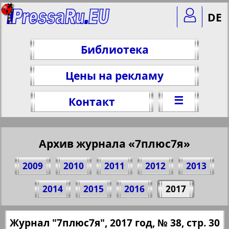
DE
Библиотека
Цены на рекламу
☰
Контакт
Архив журнала «7плюс7я»
2009
2010
2011
2012
2013
Поделитесь 30 стр. журнала "7плюс7я",
2014
2015
2016
2017
№ 38, 2017 г.
(Нажмите, чтобы скопировать ссылку)
✖
Журнал "7плюс7я", 2017 год, № 38, стр. 30
Все номера журнала "7плюс7я" за