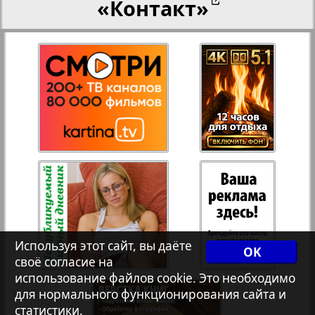
«Контакт»
27
28
Переселенческий вестник
3
8
Рейнское время
30
29
Русский вояж
31
32
Страна
33
34
Телеграф NRW
Используя этот сайт, вы даёте
OK
своё согласие на
Христианская газета
35
36
использование файлов cookie. Это необходимо
для нормального функционирования сайта и
статистики.