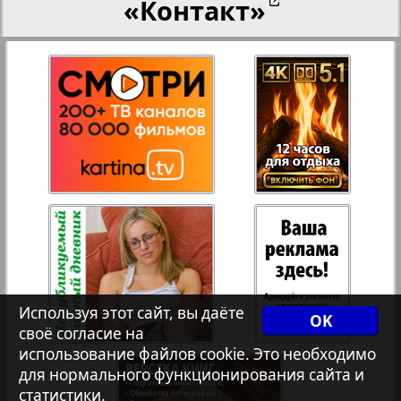
«Контакт»
27
28
Переселенческий вестник
3
8
Рейнское время
29
30
Русский вояж
31
32
Страна
33
34
Телеграф NRW
Используя этот сайт, вы даёте
OK
своё согласие на
Христианская газета
35
36
использование файлов cookie. Это необходимо
для нормального функционирования сайта и
статистики.