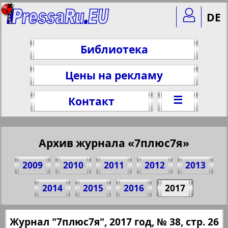
DE
Библиотека
Цены на рекламу
☰
Контакт
Архив журнала «7плюс7я»
2009
2010
2011
2012
2013
Поделитесь 26 стр. журнала "7плюс7я",
2014
2015
2016
2017
№ 38, 2017 г.
(Нажмите, чтобы скопировать ссылку)
✖
Журнал "7плюс7я", 2017 год, № 38, стр. 26
Все номера журнала "7плюс7я" за