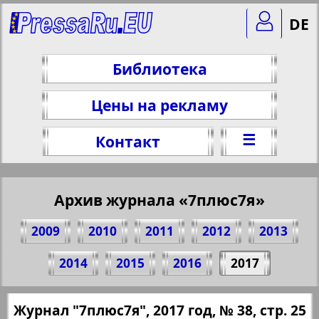
DE
Библиотека
Цены на рекламу
☰
Контакт
Архив журнала «7плюс7я»
2009
2010
2011
2012
2013
Поделитесь 25 стр. журнала "7плюс7я",
2014
2015
2016
2017
№ 38, 2017 г.
(Нажмите, чтобы скопировать ссылку)
✖
Журнал "7плюс7я", 2017 год, № 38, стр. 25
Все номера журнала "7плюс7я" за