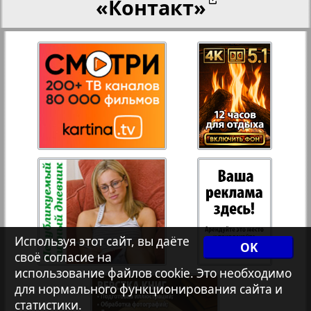
«Контакт»
27
28
Переселенческий вестник
17
12
Рейнское время
29
30
Русский вояж
31
32
Страна
33
34
Телеграф NRW
3
8
Используя этот сайт, вы даёте
OK
своё согласие на
Христианская газета
35
36
использование файлов cookie. Это необходимо
для нормального функционирования сайта и
статистики.