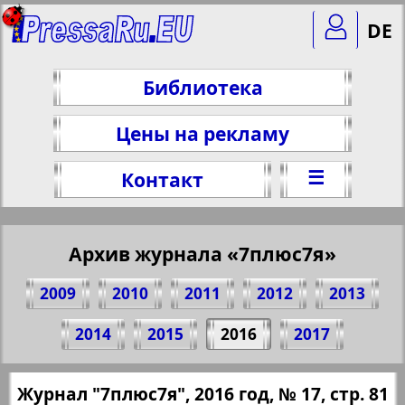
DE
Библиотека
Цены на рекламу
☰
Контакт
Архив журнала «7плюс7я»
2009
2010
2011
2012
2013
Поделитесь 81 стр. журнала "7плюс7я",
2014
2015
2016
2017
№ 17, 2016 г.
(Нажмите, чтобы скопировать ссылку)
✖
Журнал "7плюс7я", 2016 год, № 17, стр. 81
Все номера журнала "7плюс7я" за