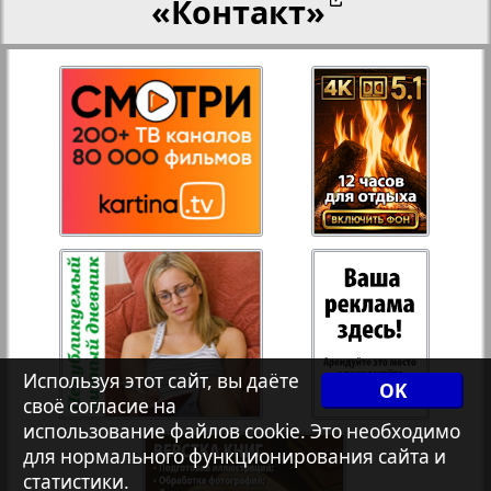
«Контакт»
27
28
Переселенческий вестник
17
12
Рейнское время
29
30
Русский вояж
31
32
Страна
33
34
Телеграф NRW
3
8
Используя этот сайт, вы даёте
OK
своё согласие на
Христианская газета
35
36
использование файлов cookie. Это необходимо
для нормального функционирования сайта и
статистики.