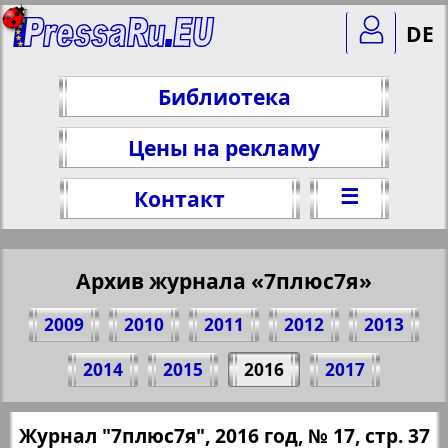
DE
Библиотека
Цены на рекламу
☰
Контакт
Архив журнала «7плюс7я»
2009
2010
2011
2012
2013
Поделитесь 37 стр. журнала "7плюс7я",
2014
2015
2016
2017
№ 17, 2016 г.
(Нажмите, чтобы скопировать ссылку)
✖
Журнал "7плюс7я", 2016 год, № 17, стр. 37
Все номера журнала "7плюс7я" за