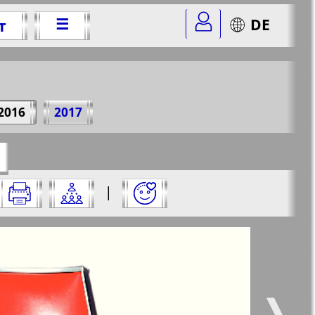
☰
DE
т
6 г.
2016
2017
=17&str=12
✖
|
✖
✖
✖
ницу и нажмите на нее:
 все
Город 511
5
6