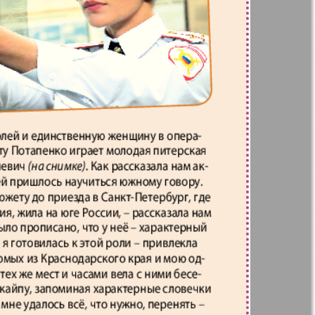
t
Дом и семья
71
72
ая газета
Еврейская
77
78
панорама
н
Жизнь женщины
83
84
Идеальная фирма
а
Катюша
ания
Крот в Германии