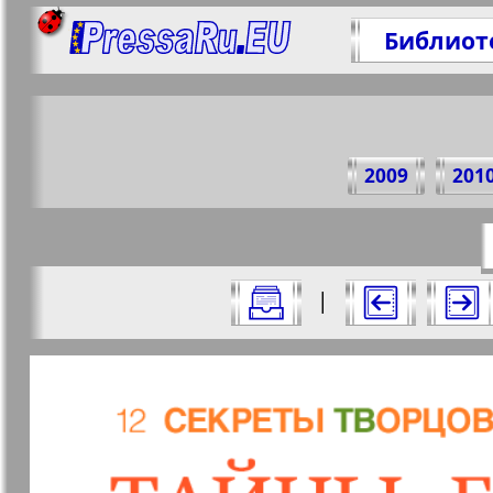
Библиот
Поде
2009
201
https://p
Все номера журнала "7плюс7я" за 20
|
Актуальные газеты и журналы
Страницы журнала "7пл
Апельсин
Баден-
1