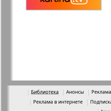
Остров там и тут
Ost-West
Panorama
Переселенец
Подруга
Районка-Nord-Ost-
Районка-S
Bremen-NRW
Редакция Берлин
Редакция
Германия
Библиотека
Анонсы
Реклама
Рубеж
Русская Га
Реклама в интернете
Подписк