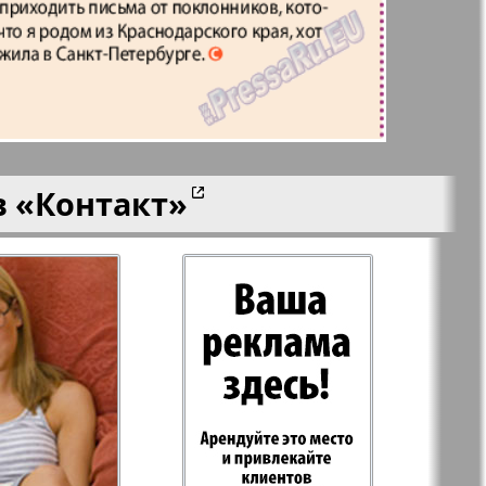
aktuell
LDK по-русски
ортугалии
Мила
в
«Контакт»
-сити
My City Frankfurt
am Main
азета
Наша марка
ия
Объектив EU