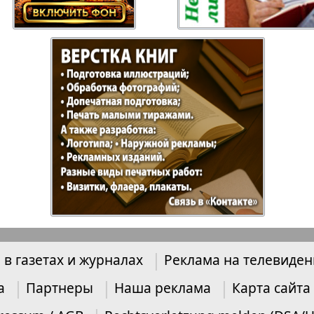
Отдыхай-Купи-
Партнер
продай
Пражский
Пражск
телеграф
экспрес
üd-West
Районка-Nord-Ost-
Районк
Bremen
Рейнская газета
Рецепт
 в газетах и журналах
Реклама на телевиде
зета
Русская Мысль
Русская
Швейц
а
Партнеры
Наша реклама
Карта сайта