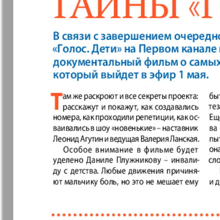
❬
Вюртембе
30
7
МК-Германия
МК-Герма
планета мнений
13
Новые Земляки
nord.Aktue
Panorama-mir
Партнер
19
3
25
Русский вояж
С
31
Архив необновляющихся на сайте изданий