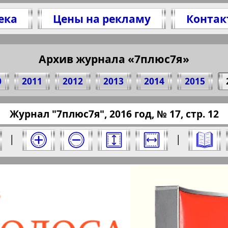
ека
Цены на рекламу
Контак
литесь 12 стр. журнала "7плюс7я", № 17, 201
(Нажмите, чтобы скопировать ссылку)
Архив журнала «7плюс7я»
0
2011
2012
2013
2014
2015
ressaru.eu/?pub=7-plus-semya&god=2016&nomer
Журнал "7плюс7я", 2016 год, № 17, стр. 12
16 год. Выберите номер и нажмите на него:
|
|
Отправить
юс7я". Номер: 17, 2016 год. Выберите стра
Берлинский
Все pro
2
3
4