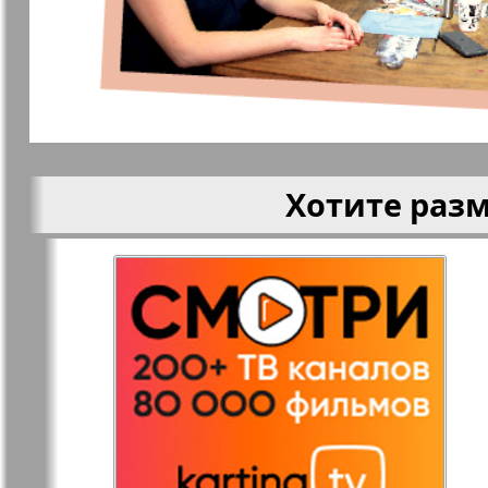
Кругозор
Кругозор 
Le Voyageur
Life in Фр
Хотите раз
Мир отдыха и
МК Испан
здоровья
Наш Иерусалим
Наш мир
Наше Турбюро
Нескучная