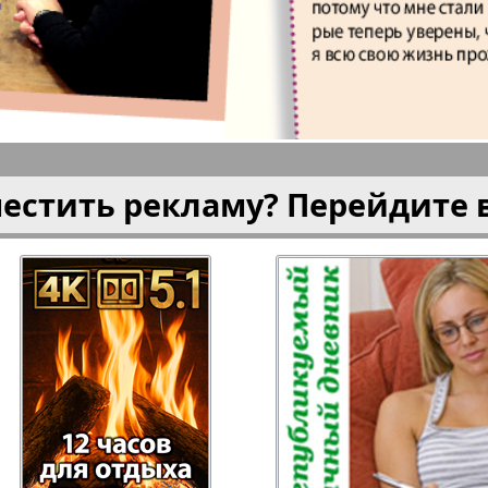
плюс!
Kulinar TV
Kurorte 
анкфурт
М-City
Маяк П
местить рекламу? Перейдите 
ия
Мост-Израиль
Мюнхен
Наша Газета
Наша Г
Италия
Ирланд
 газета
Новая Wолна
Норд