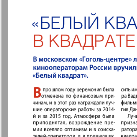
37
7плюс7я
Авангард
Анонс
Антенна
43
49
Афиша Augsburg
Бизнес
Ваша газета
Версия
55
Вечное
Восточная
61
сокровище
Германия