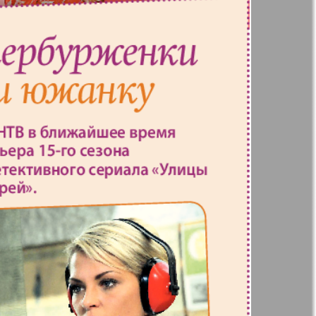
41
42
Англия
Аугсбург-сити
47
48
53
54
 парк
Будь здоров
-info
Вечерняя газета
59
60
.cz
Wadim
65
66