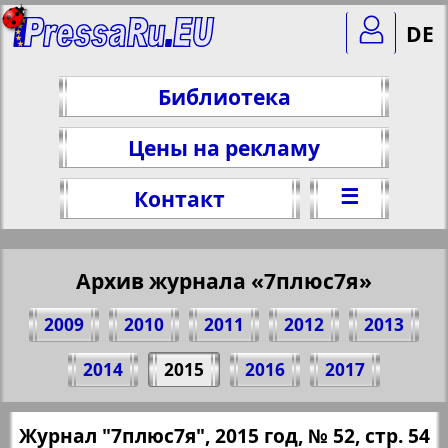
DE
Библиотека
Цены на рекламу
☰
Контакт
Архив журнала «7плюс7я»
2009
2010
2011
2012
2013
Поделитесь 54 стр. журнала "7плюс7я",
2014
2015
2016
2017
№ 52, 2015 г.
(Нажмите, чтобы скопировать ссылку)
✖
Журнал "7плюс7я", 2015 год, № 52, стр. 54
Все номера журнала "7плюс7я" за