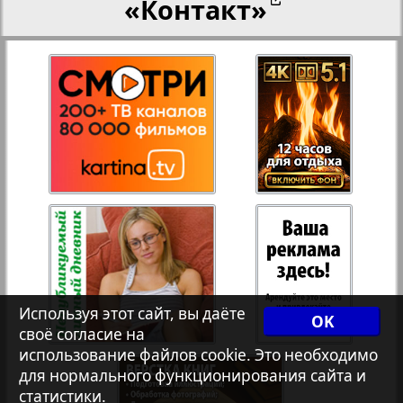
«Контакт»
27
28
Переселенческий вестник
12
17
Рейнское время
29
30
Русский вояж
31
32
Страна
33
34
Телеграф NRW
3
8
Используя этот сайт, вы даёте
OK
своё согласие на
Христианская газета
35
36
использование файлов cookie. Это необходимо
для нормального функционирования сайта и
статистики.