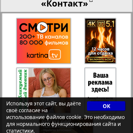
«Контакт»
27
28
Переселенческий вестник
12
17
Рейнское время
29
30
Русский вояж
31
32
Страна
33
34
Телеграф NRW
3
8
Используя этот сайт, вы даёте
OK
своё согласие на
Христианская газета
35
36
использование файлов cookie. Это необходимо
для нормального функционирования сайта и
статистики.