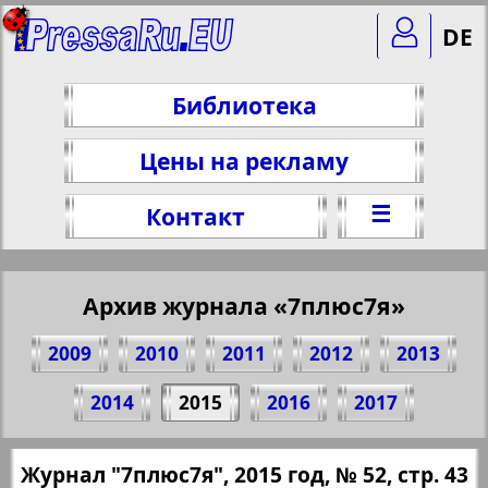
DE
Библиотека
Цены на рекламу
☰
Контакт
Архив журнала «7плюс7я»
2009
2010
2011
2012
2013
Поделитесь 43 стр. журнала "7плюс7я",
2014
2015
2016
2017
№ 52, 2015 г.
(Нажмите, чтобы скопировать ссылку)
✖
Журнал "7плюс7я", 2015 год, № 52, стр. 43
Все номера журнала "7плюс7я" за