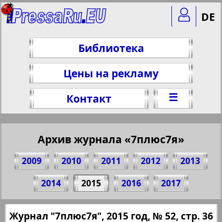
DE
Библиотека
Цены на рекламу
☰
Контакт
Архив журнала «7плюс7я»
2009
2010
2011
2012
2013
Поделитесь 36 стр. журнала "7плюс7я",
2014
2015
2016
2017
№ 52, 2015 г.
(Нажмите, чтобы скопировать ссылку)
✖
Журнал "7плюс7я", 2015 год, № 52, стр. 36
Все номера журнала "7плюс7я" за