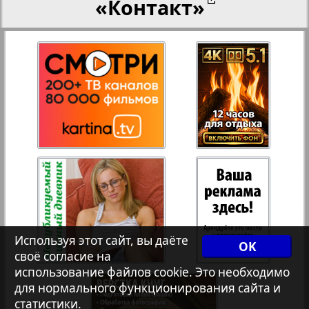
«Контакт»
27
28
Переселенческий вестник
12
17
Рейнское время
29
30
Русский вояж
31
32
Страна
33
34
Телеграф NRW
3
8
Используя этот сайт, вы даёте
OK
своё согласие на
Христианская газета
36
35
использование файлов cookie. Это необходимо
для нормального функционирования сайта и
статистики.