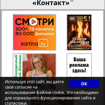
«Контакт»
27
28
Переселенческий вестник
12
17
Рейнское время
29
30
Русский вояж
31
32
Страна
33
34
Телеграф NRW
3
8
Используя этот сайт, вы даёте
OK
своё согласие на
Христианская газета
35
36
использование файлов cookie. Это необходимо
для нормального функционирования сайта и
статистики.