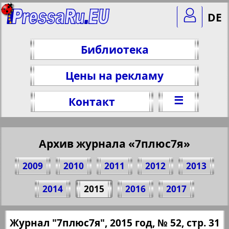
DE
Библиотека
Цены на рекламу
☰
Контакт
Архив журнала «7плюс7я»
2009
2010
2011
2012
2013
Поделитесь 31 стр. журнала "7плюс7я",
2014
2015
2016
2017
№ 52, 2015 г.
(Нажмите, чтобы скопировать ссылку)
✖
Журнал "7плюс7я", 2015 год, № 52, стр. 31
Все номера журнала "7плюс7я" за