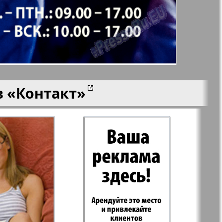
aktuell
LDK по-русски
ортугалии
Мила
в
«Контакт»
-сити
My City Frankfurt
am Main
азета
Наша марка
ия
Объектив EU