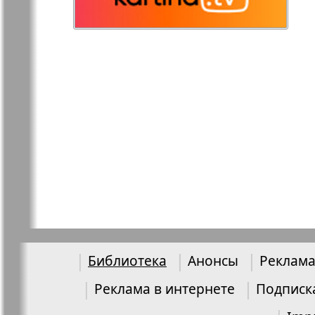
Остров там и тут
Ost-West
Panorama
Переселенец
Подруга
Районка-Nord-Ost-
Районка-S
Bremen-NRW
Редакция Берлин
Редакция
Германия
Библиотека
Анонсы
Реклама
Рубеж
Русская Га
Реклама в интернете
Подписк