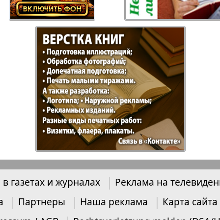
Отдыхай-Купи-
Партнер
продай
Пражский
Пражск
телеграф
экспрес
üd-West
Районка-Nord-Ost-
Районк
Bremen
Рейнская газета
Рецепт
 в газетах и журналах
Реклама на телевиде
зета
Русская Мысль
Русская
Швейц
а
Партнеры
Наша реклама
Карта сайта