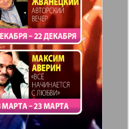
t
Дом и семья
71
72
ая газета
Еврейская
77
78
панорама
н
Жизнь женщины
83
84
Идеальная фирма
а
Катюша
ания
Крот в Германии