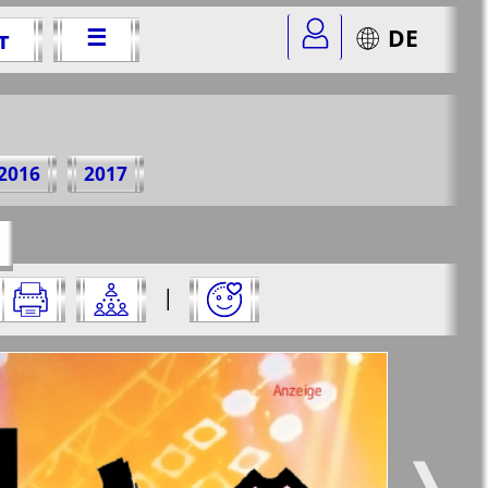
☰
DE
т
5 г.
2016
2017
=47&str=83
✖
|
✖
✖
✖
ницу и нажмите на нее:
 все
Город 511
5
6