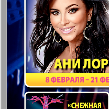
37
7плюс7я
Авангард
Анонс
Антенна
43
49
Афиша Augsburg
Бизнес
Ваша газета
Версия
55
Вечное
Восточная
61
сокровище
Германия