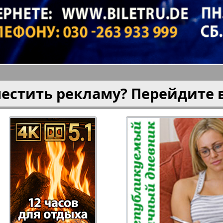
плюс!
Kulinar TV
Kurorte 
анкфурт
М-City
Маяк П
местить рекламу? Перейдите 
ия
Мост-Израиль
Мюнхен
Наша Газета
Наша Г
Италия
Ирланд
 газета
Новая Wолна
Норд