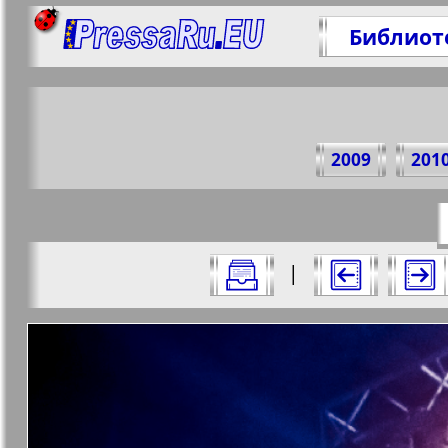
Библиот
Поде
2009
201
https://p
Все номера журнала "7плюс7я" за 20
|
Актуальные газеты и журналы
Страницы журнала "7пл
Апельсин
Баден-
1