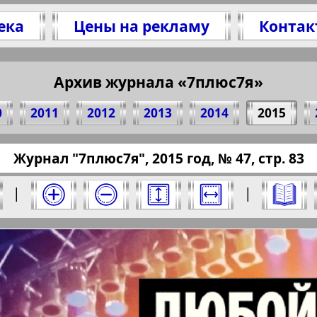
ека
Цены на рекламу
Контак
литесь 83 стр. журнала "7плюс7я", № 47, 201
(Нажмите, чтобы скопировать ссылку)
Архив журнала «7плюс7я»
0
2011
2012
2013
2014
2015
ressaru.eu/?pub=7-plus-semya&god=2015&nomer
Журнал "7плюс7я", 2015 год, № 47, стр. 83
15 год. Выберите номер и нажмите на него:
|
|
Отправить
юс7я". Номер: 47, 2015 год. Выберите стра
Берлинский
Все pro
2
3
4