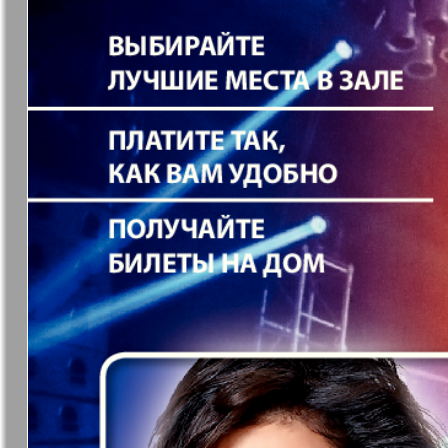
❬
Вюртембе
30
7
МК-Германия
МК-Герма
планета мнений
13
Новые Земляки
nord.Aktue
Panorama-mir
Партнер
19
3
25
Русский вояж
С
31
Архив необновляющихся на сайте изданий