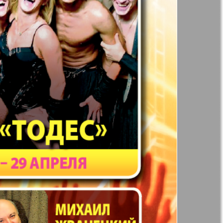
41
42
Англия
Аугсбург-сити
47
48
53
54
 парк
Будь здоров
-info
Вечерняя газета
59
60
.cz
Wadim
65
66