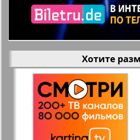
Кругозор
Кругозор 
Le Voyageur
Life in Фр
Хотите раз
Мир отдыха и
МК Испан
здоровья
Наш Иерусалим
Наш мир
Наше Турбюро
Нескучная