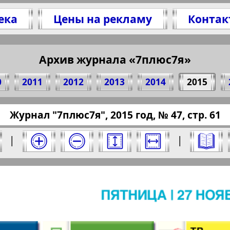
ека
Цены на рекламу
Контак
литесь 61 стр. журнала "7плюс7я", № 47, 201
(Нажмите, чтобы скопировать ссылку)
Архив журнала «7плюс7я»
0
2011
2012
2013
2014
2015
ressaru.eu/?pub=7-plus-semya&god=2015&nomer
Журнал "7плюс7я", 2015 год, № 47, стр. 61
15 год. Выберите номер и нажмите на него:
|
|
Отправить
юс7я". Номер: 47, 2015 год. Выберите стра
Берлинский
Все pro
2
3
4