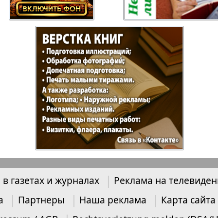
Отдыхай-Купи-
Партнер
продай
Пражский
Пражск
телеграф
экспрес
üd-West
Районка-Nord-Ost-
Районк
Bremen
Рейнская газета
Рецепт
 в газетах и журналах
Реклама на телевиде
зета
Русская Мысль
Русская
Швейц
а
Партнеры
Наша реклама
Карта сайта