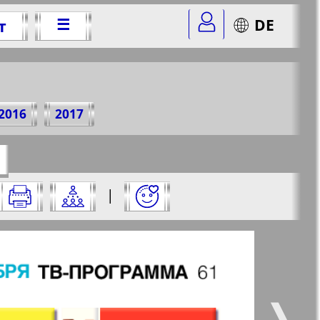
☰
DE
т
5 г.
2016
2017
=47&str=61
✖
|
✖
✖
✖
ницу и нажмите на нее:
 все
Город 511
5
6