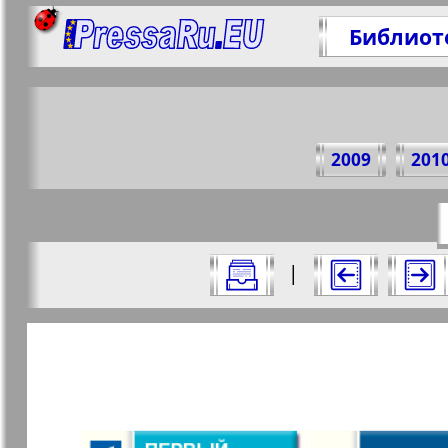
Библиот
Поде
2009
201
https://p
Все номера журнала "7плюс7я" за 20
|
Актуальные газеты и журналы
Страницы журнала "7пл
Апельсин
Баден-
1