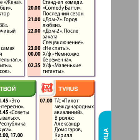
41
42
Англия
Аугсбург-сити
47
48
53
54
 парк
Будь здоров
-info
Вечерняя газета
59
60
.cz
Wadim
65
66