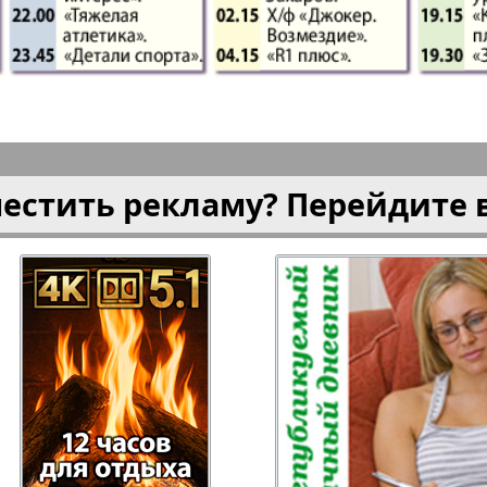
плюс!
Kulinar TV
Kurorte 
анкфурт
М-City
Маяк П
местить рекламу? Перейдите 
ия
Мост-Израиль
Мюнхен
Наша Газета
Наша Г
Италия
Ирланд
 газета
Новая Wолна
Норд