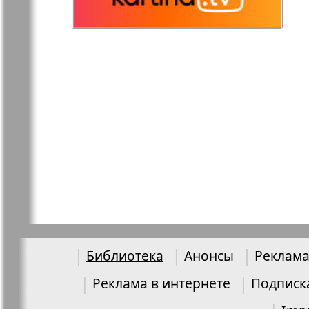
Остров там и тут
Ost-West
Panorama
Переселенец
Подруга
Районка-Nord-Ost-
Районка-S
Bremen-NRW
Редакция Берлин
Редакция
Германия
Библиотека
Анонсы
Реклама
Рубеж
Русская Га
Реклама в интернете
Подписк