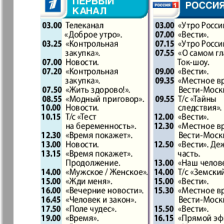
❬
Вюртембе
30
7
МК-Германия
МК-Герма
планета мнений
13
Новые Земляки
nord.Aktue
Panorama-mir
Партнер
19
3
25
Русский вояж
С
31
Архив необновляющихся на сайте изданий