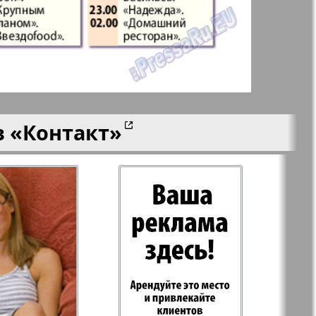
aktuell
LDK по-русски
ортугалии
Мила
в
«Контакт»
-сити
My City Frankfurt
am Main
азета
Наша марка
ия
Объектив EU