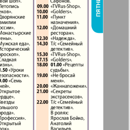
t
Дом и семья
71
72
ая газета
Еврейская
77
78
панорама
н
Жизнь женщины
83
84
Идеальная фирма
а
Катюша
ания
Крот в Германии