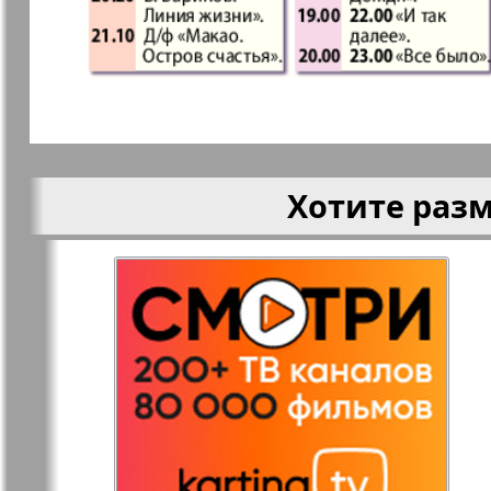
Кругозор
Кругозор 
Le Voyageur
Life in Фр
Хотите раз
Мир отдыха и
МК Испан
здоровья
Наш Иерусалим
Наш мир
Наше Турбюро
Нескучная