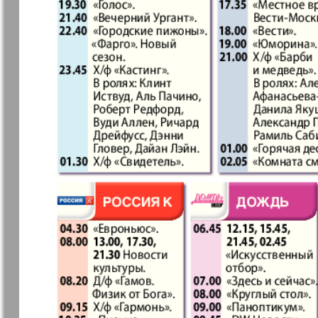
37
7плюс7я
Авангард
Анонс
Антенна
43
49
Афиша Augsburg
Бизнес
Ваша газета
Версия
55
Вечное
Восточная
61
сокровище
Германия