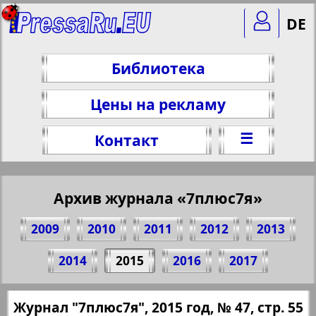
DE
Библиотека
Цены на рекламу
☰
Контакт
Архив журнала «7плюс7я»
2009
2010
2011
2012
2013
Поделитесь 55 стр. журнала "7плюс7я",
2014
2015
2016
2017
№ 47, 2015 г.
(Нажмите, чтобы скопировать ссылку)
✖
Журнал "7плюс7я", 2015 год, № 47, стр. 55
Все номера журнала "7плюс7я" за