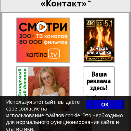
«Контакт»
27
28
Переселенческий вестник
12
17
Рейнское время
29
30
Русский вояж
31
32
Страна
33
34
Телеграф NRW
3
8
Используя этот сайт, вы даёте
OK
своё согласие на
Христианская газета
35
36
использование файлов cookie. Это необходимо
для нормального функционирования сайта и
статистики.