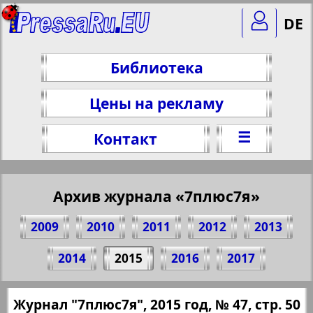
DE
Библиотека
Цены на рекламу
☰
Контакт
Архив журнала «7плюс7я»
2009
2010
2011
2012
2013
Поделитесь 50 стр. журнала "7плюс7я",
2014
2015
2016
2017
№ 47, 2015 г.
(Нажмите, чтобы скопировать ссылку)
✖
Журнал "7плюс7я", 2015 год, № 47, стр. 50
Все номера журнала "7плюс7я" за