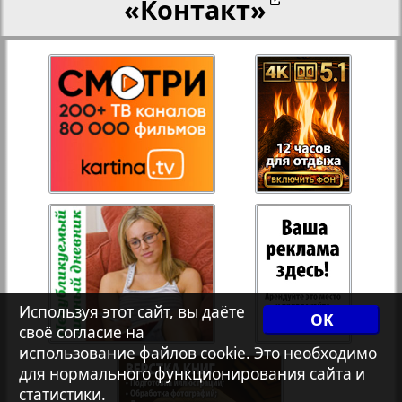
«Контакт»
27
28
Переселенческий вестник
12
17
Рейнское время
29
30
Русский вояж
31
32
Страна
33
34
Телеграф NRW
3
8
Используя этот сайт, вы даёте
OK
своё согласие на
Христианская газета
35
36
использование файлов cookie. Это необходимо
для нормального функционирования сайта и
статистики.