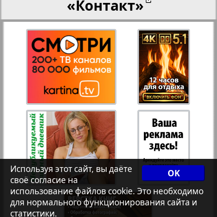
«Контакт»
27
28
Переселенческий вестник
12
17
Рейнское время
29
30
Русский вояж
31
32
Страна
33
34
Телеграф NRW
3
8
Используя этот сайт, вы даёте
OK
своё согласие на
Христианская газета
35
36
использование файлов cookie. Это необходимо
для нормального функционирования сайта и
статистики.