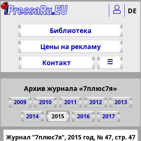
DE
Библиотека
Цены на рекламу
☰
Контакт
Архив журнала «7плюс7я»
2009
2010
2011
2012
2013
Поделитесь 47 стр. журнала "7плюс7я",
2014
2015
2016
2017
№ 47, 2015 г.
(Нажмите, чтобы скопировать ссылку)
✖
Журнал "7плюс7я", 2015 год, № 47, стр. 47
Все номера журнала "7плюс7я" за