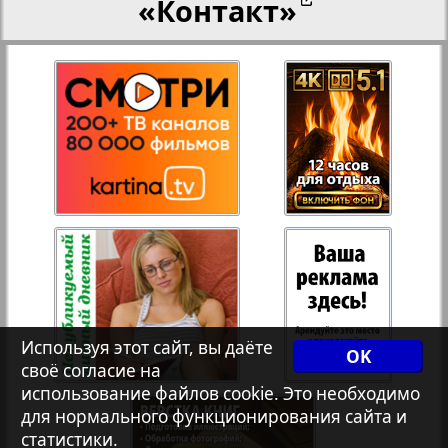
«Контакт»
27
28
Переселенческий вестник
12
17
Рейнское время
29
30
Русский вояж
31
32
Страна
33
34
Телеграф NRW
3
8
Используя этот сайт, вы даёте
OK
своё согласие на
Христианская газета
35
36
использование файлов cookie. Это необходимо
для нормального функционирования сайта и
статистики.