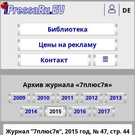
DE
Библиотека
Цены на рекламу
☰
Контакт
Архив журнала «7плюс7я»
2009
2010
2011
2012
2013
Поделитесь 44 стр. журнала "7плюс7я",
2014
2015
2016
2017
№ 47, 2015 г.
(Нажмите, чтобы скопировать ссылку)
✖
Журнал "7плюс7я", 2015 год, № 47, стр. 44
Все номера журнала "7плюс7я" за