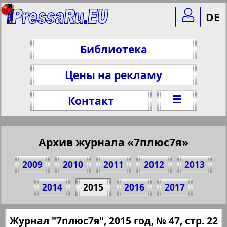
DE
Библиотека
Цены на рекламу
☰
Контакт
Архив журнала «7плюс7я»
2009
2010
2011
2012
2013
Поделитесь 22 стр. журнала "7плюс7я",
2014
2015
2016
2017
№ 47, 2015 г.
(Нажмите, чтобы скопировать ссылку)
✖
Журнал "7плюс7я", 2015 год, № 47, стр. 22
Все номера журнала "7плюс7я" за