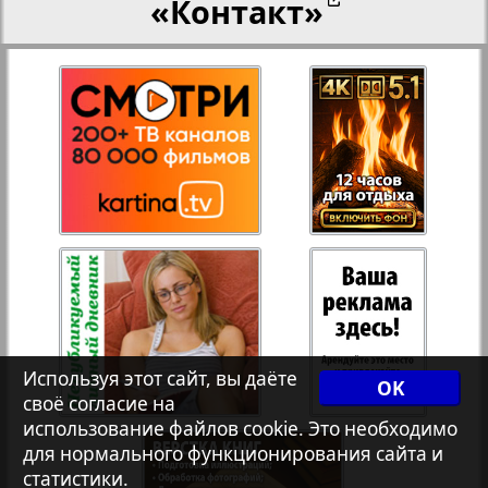
«Контакт»
27
28
Переселенческий вестник
12
17
Рейнское время
29
30
Русский вояж
31
32
Страна
33
34
Телеграф NRW
3
8
Используя этот сайт, вы даёте
OK
своё согласие на
Христианская газета
35
36
использование файлов cookie. Это необходимо
для нормального функционирования сайта и
статистики.