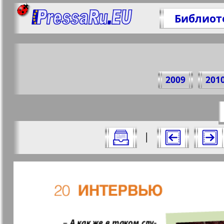
Библиот
Поде
2009
201
https://p
Все номера журнала "7плюс7я" за 20
|
Актуальные газеты и журналы
Страницы журнала "7пл
Апельсин
Баден-
1