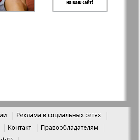
-север
Парус
ий
PRO Women
с
Europe
а-West
Регион
ы здоровья
Heimat-Родина
нии
Реклама в социальных сетях
Русское слово
Контакт
Правообладателям
ария
UrhG)