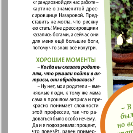
37
7плюс7я
Авангард
Анонс
Антенна
43
49
Афиша Augsburg
Бизнес
Ваша газета
Версия
55
Вечное
Восточная
61
сокровище
Германия