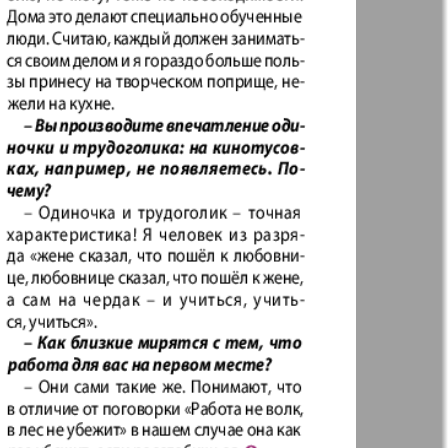
t
Дом и семья
71
72
ая газета
Еврейская
77
78
панорама
н
Жизнь женщины
83
84
Идеальная фирма
а
Катюша
ания
Крот в Германии