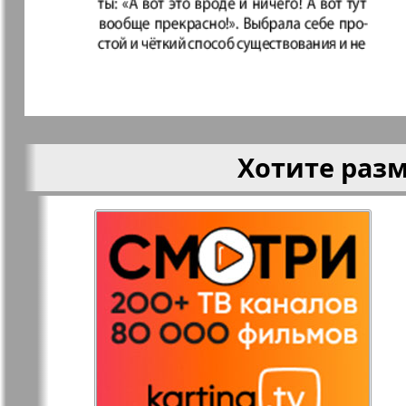
Кругозор
Кругозор 
Le Voyageur
Life in Фр
Хотите раз
Мир отдыха и
МК Испан
здоровья
Наш Иерусалим
Наш мир
Наше Турбюро
Нескучная