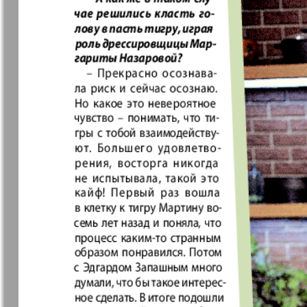
❬
Вюртембе
30
7
МК-Германия
МК-Герма
планета мнений
13
Новые Земляки
nord.Aktue
Panorama-mir
Партнер
2
19
3
25
Русский вояж
С
31
Архив необновляющихся на сайте изданий