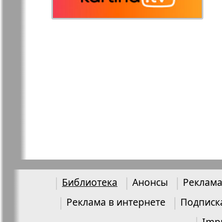
Остров там и тут
Ost-West
Panorama
Переселенец
Подруга
Районка-Nord-Ost-
Районка-S
Bremen-NRW
Редакция Берлин
Редакция
Германия
Библиотека
Анонсы
Реклама
Рубеж
Русская Га
Реклама в интернете
Подписк
Imp