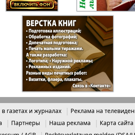
Отдыхай-Купи-
Партнер
продай
Пражский
Пражск
телеграф
экспрес
üd-West
Районка-Nord-Ost-
Районк
Bremen
Рейнская газета
Рецепт
 в газетах и журналах
Реклама на телевиде
зета
Русская Мысль
Русская
а
Партнеры
Наша реклама
Карта сайта
Швейц
ressum / AGB
Rechtsverletzung melden (DSA/