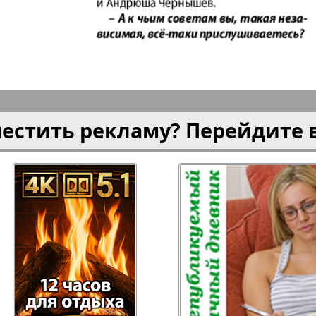
плюс!
Kulinar TV
Kurorte 
анкфурт
М-City
Маяк П
местить рекламу? Перейдите 
ия
Мост-Израиль
Мюнхен
Наша Газета
Наша Г
Италия
Ирланд
 газета
Новая Wолна
Норд