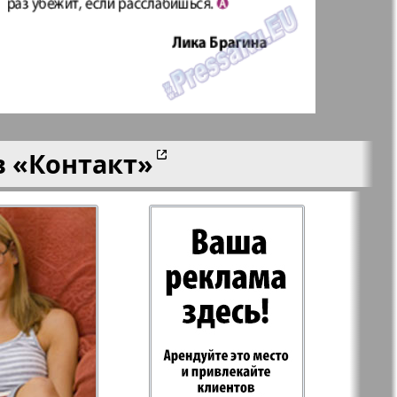
aktuell
LDK по-русски
ортугалии
Мила
в
«Контакт»
-сити
My City Frankfurt
am Main
азета
Наша марка
ия
Объектив EU