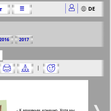
☰
DE
т
5 г.
2016
2017
=47&str=20
✖
|
✖
✖
✖
ницу и нажмите на нее:
 все
Город 511
5
6