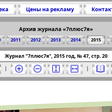
ека
Цены на рекламу
Контак
литесь 20 стр. журнала "7плюс7я", № 47, 201
(Нажмите, чтобы скопировать ссылку)
Архив журнала «7плюс7я»
0
2011
2012
2013
2014
2015
ressaru.eu/?pub=7-plus-semya&god=2015&nomer
Журнал "7плюс7я", 2015 год, № 47, стр. 20
15 год. Выберите номер и нажмите на него:
|
|
Отправить
юс7я". Номер: 47, 2015 год. Выберите стра
Берлинский
Все pro
2
3
4