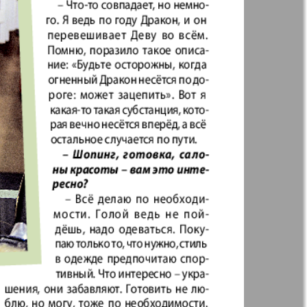
41
42
Англия
Аугсбург-сити
47
48
53
54
 парк
Будь здоров
-info
Вечерняя газета
59
60
.cz
Wadim
65
66