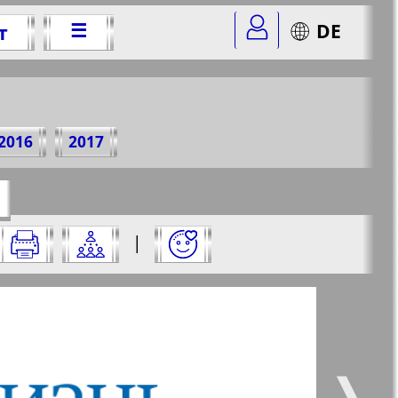
☰
DE
т
5 г.
2016
2017
=47&str=10
✖
|
✖
✖
✖
ницу и нажмите на нее:
 все
Город 511
5
6