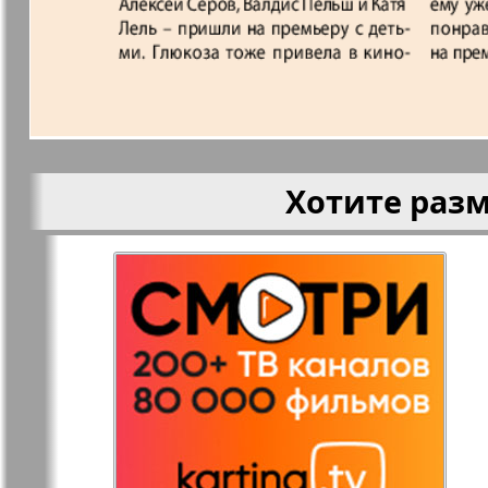
Кругозор
Кругозор 
Le Voyageur
Life in Фр
Хотите раз
Мир отдыха и
МК Испан
здоровья
Наш Иерусалим
Наш мир
Наше Турбюро
Нескучная