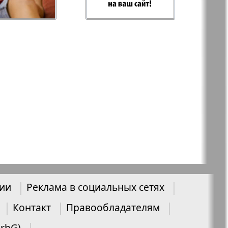
-север
Парус
ий
PRO Women
с
Europe
а-West
Регион
ы здоровья
Heimat-Родина
нии
Реклама в социальных сетях
Русское слово
Контакт
Правообладателям
ария
UrhG)