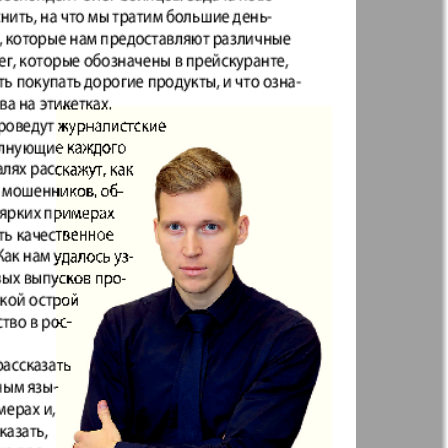
t
Дом и семья
71
72
ая газета
Еврейская
77
78
панорама
н
Жизнь женщины
83
84
Идеальная фирма
а
Катюша
ания
Крот в Германии