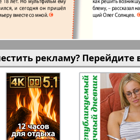
плюс!
Kulinar TV
Kurorte 
анкфурт
М-City
Маяк П
местить рекламу? Перейдите 
ия
Мост-Израиль
Мюнхен
Наша Газета
Наша Г
Италия
Ирланд
 газета
Новая Wолна
Норд