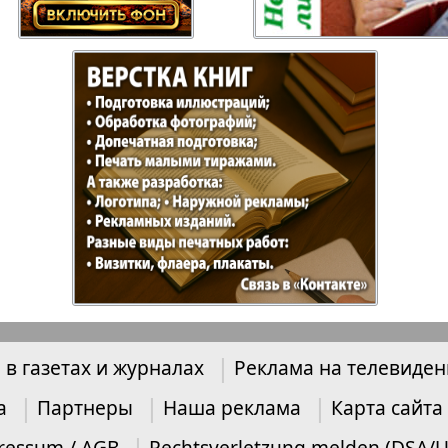
Отдыхай-Купи-
Партнер
продай
Пражский
Пражск
телеграф
экспрес
üd-West
Районка-Nord-Ost-
Районк
Bremen
Рейнская газета
Рецепт
 в газетах и журналах
Реклама на телевиде
зета
Русская Мысль
Русская
а
Партнеры
Наша реклама
Карта сайта
Швейц
ressum / AGB
Rechtsverletzung melden (DSA/