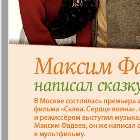
37
7плюс7я
Авангард
Анонс
Антенна
43
49
Афиша Augsburg
Бизнес
Ваша газета
Версия
55
Вечное
Восточная
61
сокровище
Германия