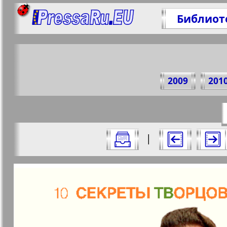
Библиот
Поде
2009
201
https://p
Все номера журнала "7плюс7я" за 20
|
Актуальные газеты и журналы
Страницы журнала "7пл
Апельсин
Баден-
1