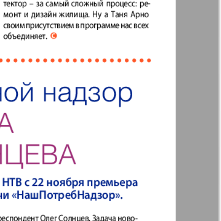
41
42
Англия
Аугсбург-сити
47
48
53
54
 парк
Будь здоров
-info
Вечерняя газета
59
60
.cz
Wadim
65
66