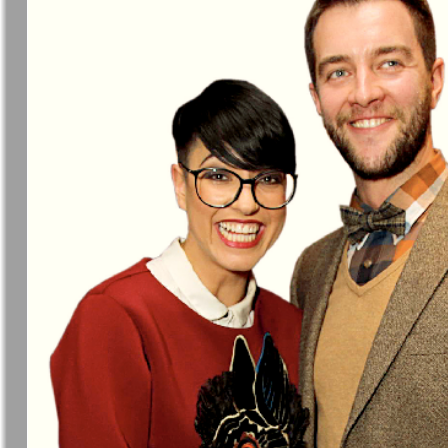
❬
Вюртембе
30
7
МК-Германия
МК-Герма
планета мнений
13
Новые Земляки
nord.Aktue
Panorama-mir
Партнер
19
3
25
Русский вояж
С
31
Архив необновляющихся на сайте изданий