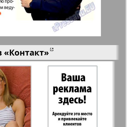
aktuell
LDK по-русски
ортугалии
Мила
в
«Контакт»
-сити
My City Frankfurt
am Main
азета
Наша марка
ия
Объектив EU