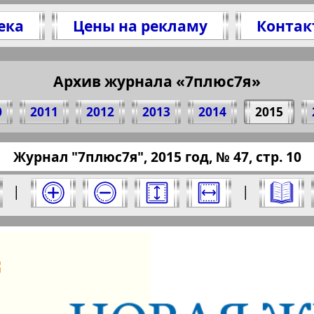
ека
Цены на рекламу
Контак
литесь 10 стр. журнала "7плюс7я", № 47, 201
(Нажмите, чтобы скопировать ссылку)
Архив журнала «7плюс7я»
0
2011
2012
2013
2014
2015
ressaru.eu/?pub=7-plus-semya&god=2015&nomer
Журнал "7плюс7я", 2015 год, № 47, стр. 10
15 год. Выберите номер и нажмите на него:
|
|
Отправить
юс7я". Номер: 47, 2015 год. Выберите стра
Берлинский
Все pro
2
3
4