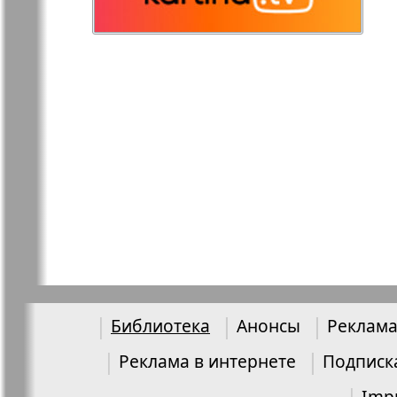
Остров там и тут
Ost-West
Panorama
Переселенец
Подруга
Районка-Nord-Ost-
Районка-S
Bremen-NRW
Редакция Берлин
Редакция
Германия
Библиотека
Анонсы
Реклама
Рубеж
Русская Га
Реклама в интернете
Подписк
Imp