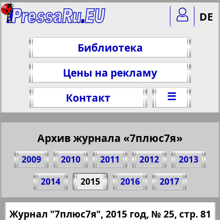
DE
Библиотека
Цены на рекламу
☰
Контакт
Архив журнала «7плюс7я»
2009
2010
2011
2012
2013
Поделитесь 81 стр. журнала "7плюс7я",
2014
2015
2016
2017
№ 25, 2015 г.
(Нажмите, чтобы скопировать ссылку)
✖
Журнал "7плюс7я", 2015 год, № 25, стр. 81
Все номера журнала "7плюс7я" за