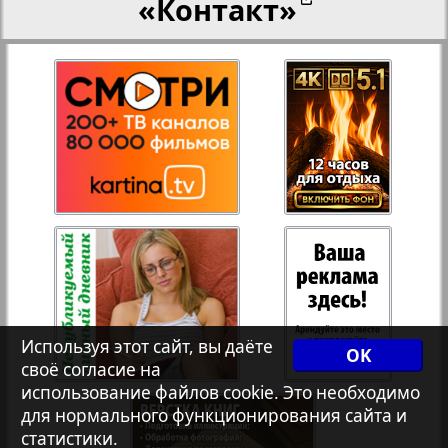
«Контакт»
27
28
Переселенческий вестник
12
17
Рейнское время
29
30
Русский вояж
31
32
Страна
33
34
Телеграф NRW
3
8
Используя этот сайт, вы даёте
OK
своё согласие на
Христианская газета
35
36
использование файлов cookie. Это необходимо
для нормального функционирования сайта и
статистики.