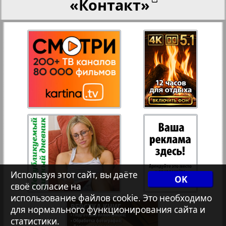
«Контакт»
27
28
Переселенческий вестник
12
17
Рейнское время
29
30
Русский вояж
31
32
Страна
33
34
Телеграф NRW
3
8
Используя этот сайт, вы даёте
OK
своё согласие на
Христианская газета
35
36
использование файлов cookie. Это необходимо
для нормального функционирования сайта и
статистики.