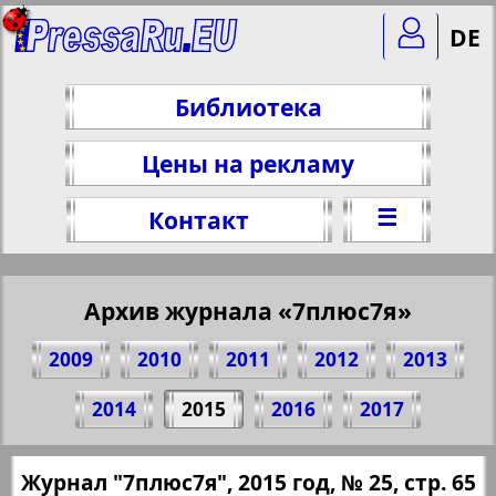
DE
Библиотека
Цены на рекламу
☰
Контакт
Архив журнала «7плюс7я»
2009
2010
2011
2012
2013
Поделитесь 65 стр. журнала "7плюс7я",
2014
2015
2016
2017
№ 25, 2015 г.
(Нажмите, чтобы скопировать ссылку)
✖
Журнал "7плюс7я", 2015 год, № 25, стр. 65
Все номера журнала "7плюс7я" за