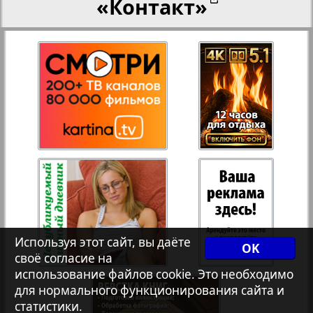
«Контакт»
27
28
Переселенческий вестник
12
17
Рейнское время
29
30
Русский вояж
31
32
Страна
33
34
Телеграф NRW
3
8
Используя этот сайт, вы даёте
OK
своё согласие на
Христианская газета
35
36
использование файлов cookie. Это необходимо
для нормального функционирования сайта и
статистики.