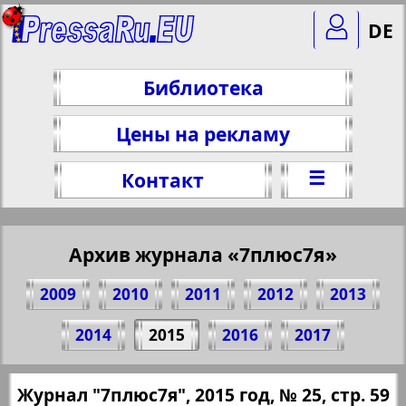
DE
Библиотека
Цены на рекламу
☰
Контакт
Архив журнала «7плюс7я»
2009
2010
2011
2012
2013
Поделитесь 59 стр. журнала "7плюс7я",
2014
2015
2016
2017
№ 25, 2015 г.
(Нажмите, чтобы скопировать ссылку)
✖
Журнал "7плюс7я", 2015 год, № 25, стр. 59
Все номера журнала "7плюс7я" за