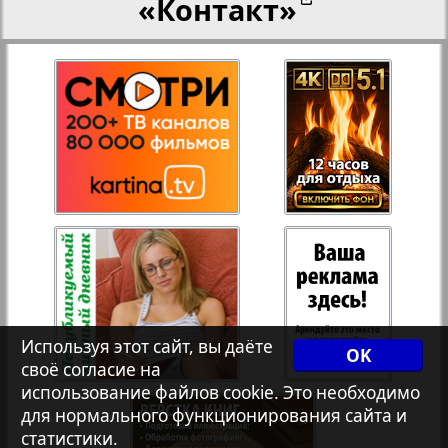
«Контакт»
27
28
Переселенческий вестник
12
17
Рейнское время
29
30
Русский вояж
31
32
Страна
33
34
Телеграф NRW
3
8
Используя этот сайт, вы даёте
OK
своё согласие на
Христианская газета
35
36
использование файлов cookie. Это необходимо
для нормального функционирования сайта и
статистики.