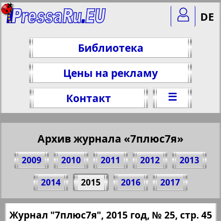
DE
Библиотека
Цены на рекламу
☰
Контакт
Архив журнала «7плюс7я»
2009
2010
2011
2012
2013
Поделитесь 45 стр. журнала "7плюс7я",
2014
2015
2016
2017
№ 25, 2015 г.
(Нажмите, чтобы скопировать ссылку)
✖
Журнал "7плюс7я", 2015 год, № 25, стр. 45
Все номера журнала "7плюс7я" за