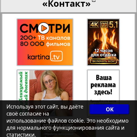
«Контакт»
27
28
Переселенческий вестник
12
17
Рейнское время
29
30
Русский вояж
31
32
Страна
33
34
Телеграф NRW
3
8
Используя этот сайт, вы даёте
OK
своё согласие на
Христианская газета
35
36
использование файлов cookie. Это необходимо
для нормального функционирования сайта и
статистики.