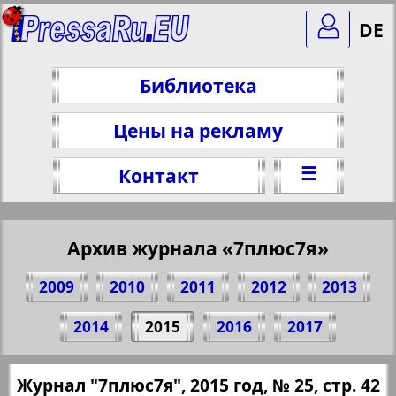
DE
Библиотека
Цены на рекламу
☰
Контакт
Архив журнала «7плюс7я»
2009
2010
2011
2012
2013
Поделитесь 42 стр. журнала "7плюс7я",
2014
2015
2016
2017
№ 25, 2015 г.
(Нажмите, чтобы скопировать ссылку)
✖
Журнал "7плюс7я", 2015 год, № 25, стр. 42
Все номера журнала "7плюс7я" за