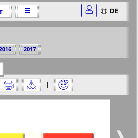
☰
DE
т
5 г.
2016
2017
=25&str=38
✖
|
✖
✖
✖
ницу и нажмите на нее:
 все
Город 511
5
6