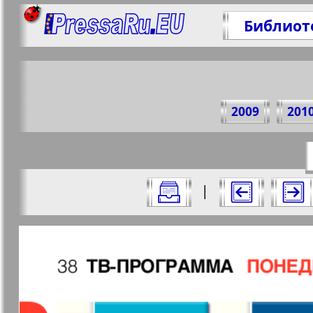
Библиот
Поде
2009
201
https://p
Все номера журнала "7плюс7я" за 20
|
Актуальные газеты и журналы
Страницы журнала "7пл
Апельсин
Баден-
1