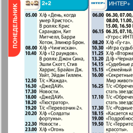
❬
Вюртембе
30
7
МК-Германия
МК-Герма
планета мнений
13
Новые Земляки
nord.Aktue
Panorama-mir
Партнер
19
3
25
Русский вояж
С
31
Архив необновляющихся на сайте изданий