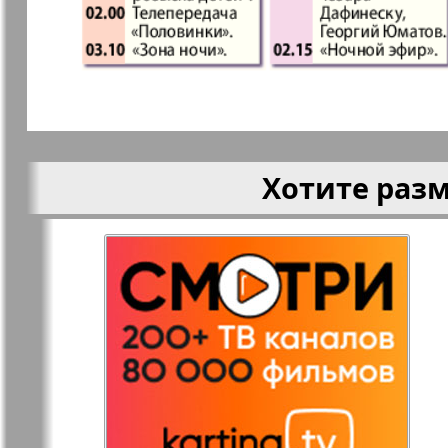
Кругозор
Кругозор 
Le Voyageur
Life in Фр
Хотите раз
Мир отдыха и
МК Испан
здоровья
Наш Иерусалим
Наш мир
Наше Турбюро
Нескучная