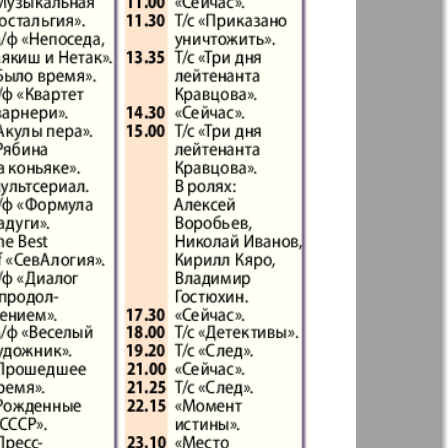
t
Дом и семья
71
72
ая газета
Еврейская
77
78
панорама
н
Жизнь женщины
83
84
Идеальная фирма
а
Катюша
ания
Крот в Германии