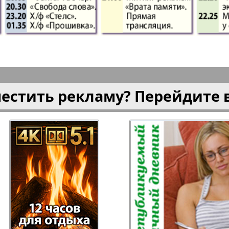
плюс!
Kulinar TV
Kurorte 
анкфурт
М-City
Маяк П
местить рекламу? Перейдите 
ия
Мост-Израиль
Мюнхен
Наша Газета
Наша Г
Италия
Ирланд
 газета
Новая Wолна
Норд