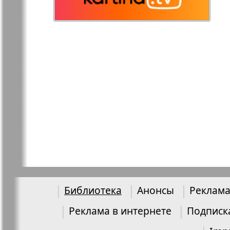
Остров там и тут
Ost-West
Panorama
Переселенец
Подруга
Районка-Nord-Ost-
Районка-S
Bremen-NRW
Редакция Берлин
Редакция
Германия
Библиотека
Анонсы
Реклама
Рубеж
Русская Га
Реклама в интернете
Подписк