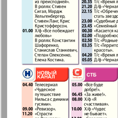
3
37
7плюс7я
Авангард
Анонс
Антенна
43
49
Афиша Augsburg
Бизнес
Ваша газета
Версия
55
Вечное
Восточная
61
сокровище
Германия