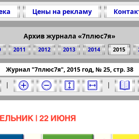
ека
Цены на рекламу
Контак
литесь 38 стр. журнала "7плюс7я", № 25, 201
(Нажмите, чтобы скопировать ссылку)
Архив журнала «7плюс7я»
0
2011
2012
2013
2014
2015
ressaru.eu/?pub=7-plus-semya&god=2015&nomer
Журнал "7плюс7я", 2015 год, № 25, стр. 38
15 год. Выберите номер и нажмите на него:
|
|
Отправить
юс7я". Номер: 25, 2015 год. Выберите стра
Берлинский
Все pro
2
3
4