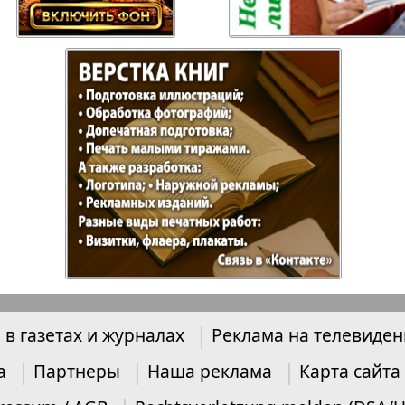
Отдыхай-Купи-
Партнер
продай
Пражский
Пражск
телеграф
экспрес
üd-West
Районка-Nord-Ost-
Районк
Bremen
Рейнская газета
Рецепт
 в газетах и журналах
Реклама на телевиде
зета
Русская Мысль
Русская
Швейц
а
Партнеры
Наша реклама
Карта сайта