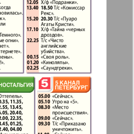
41
42
Англия
Аугсбург-сити
47
48
53
54
 парк
Будь здоров
-info
Вечерняя газета
59
60
.cz
Wadim
65
66