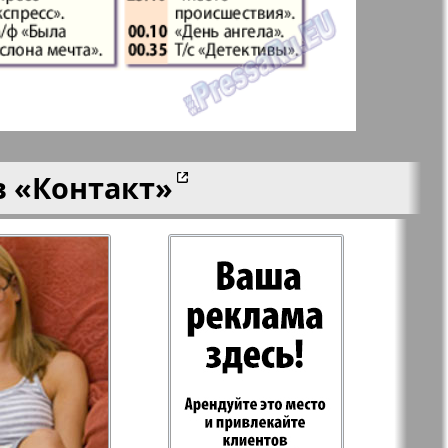
aktuell
LDK по-русски
ортугалии
Мила
в
«Контакт»
-сити
My City Frankfurt
am Main
азета
Наша марка
ия
Объектив EU