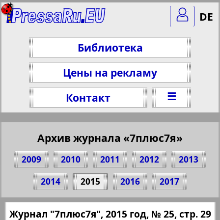
DE
Библиотека
Цены на рекламу
☰
Контакт
Архив журнала «7плюс7я»
2009
2010
2011
2012
2013
Поделитесь 29 стр. журнала "7плюс7я",
2014
2015
2016
2017
№ 25, 2015 г.
(Нажмите, чтобы скопировать ссылку)
✖
Журнал "7плюс7я", 2015 год, № 25, стр. 29
Все номера журнала "7плюс7я" за