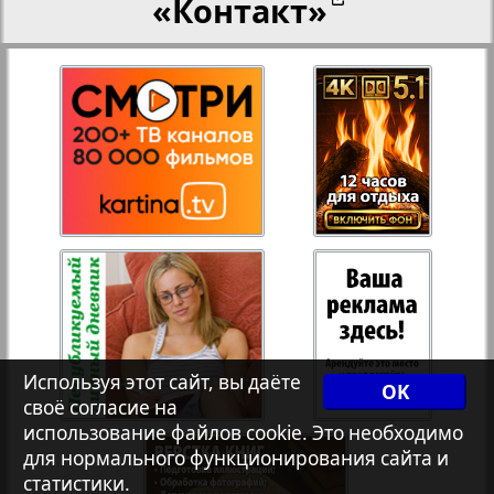
«Контакт»
27
28
Переселенческий вестник
12
17
Рейнское время
29
30
Русский вояж
31
32
Страна
33
34
Телеграф NRW
3
8
Используя этот сайт, вы даёте
OK
своё согласие на
Христианская газета
35
36
использование файлов cookie. Это необходимо
для нормального функционирования сайта и
статистики.