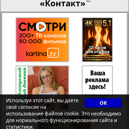
«Контакт»
27
28
Переселенческий вестник
12
17
Рейнское время
29
30
Русский вояж
31
32
Страна
33
34
Телеграф NRW
3
8
Используя этот сайт, вы даёте
OK
своё согласие на
Христианская газета
35
36
использование файлов cookie. Это необходимо
для нормального функционирования сайта и
статистики.