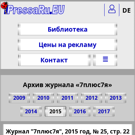
DE
Библиотека
Цены на рекламу
☰
Контакт
Архив журнала «7плюс7я»
2009
2010
2011
2012
2013
Поделитесь 22 стр. журнала "7плюс7я",
2014
2015
2016
2017
№ 25, 2015 г.
(Нажмите, чтобы скопировать ссылку)
✖
Журнал "7плюс7я", 2015 год, № 25, стр. 22
Все номера журнала "7плюс7я" за