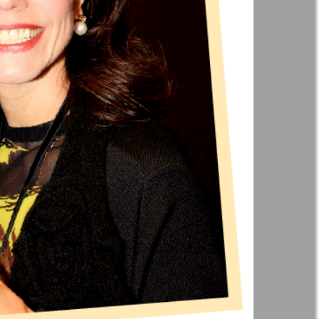
41
42
Англия
Аугсбург-сити
47
48
53
54
 парк
Будь здоров
-info
Вечерняя газета
59
60
.cz
Wadim
65
66