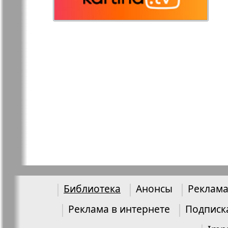
Остров там и тут
Ost-West
Panorama
Переселенец
Подруга
Районка-Nord-Ost-
Районка-S
Bremen-NRW
Редакция Берлин
Редакция
Германия
Библиотека
Анонсы
Реклама
Рубеж
Русская Га
Реклама в интернете
Подписк