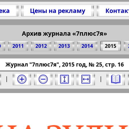
ека
Цены на рекламу
Контак
литесь 16 стр. журнала "7плюс7я", № 25, 201
(Нажмите, чтобы скопировать ссылку)
Архив журнала «7плюс7я»
0
2011
2012
2013
2014
2015
ressaru.eu/?pub=7-plus-semya&god=2015&nomer
Журнал "7плюс7я", 2015 год, № 25, стр. 16
15 год. Выберите номер и нажмите на него:
|
|
Отправить
юс7я". Номер: 25, 2015 год. Выберите стра
Берлинский
Все pro
2
3
4