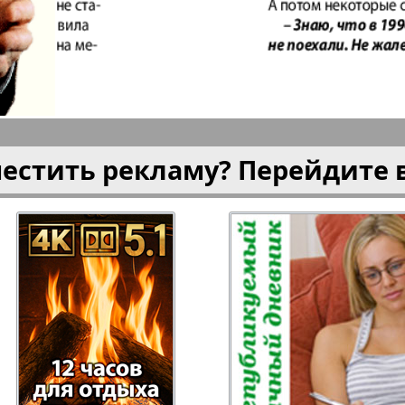
плюс!
Kulinar TV
Kurorte 
анкфурт
М-City
Маяк П
местить рекламу? Перейдите 
ия
Мост-Израиль
Мюнхен
Наша Газета
Наша Г
Италия
Ирланд
 газета
Новая Wолна
Норд