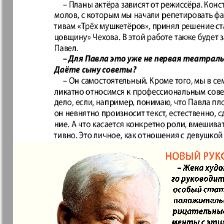
37
7плюс7я
Авангард
Анонс
Антенна
43
49
Афиша Augsburg
Бизнес
Ваша газета
Версия
55
Вечное
Восточная
61
сокровище
Германия