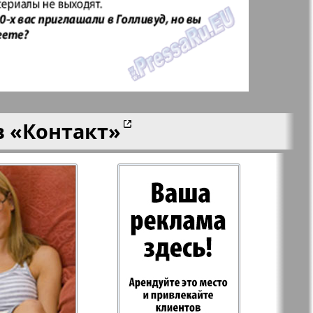
aktuell
LDK по-русски
ортугалии
Мила
в
«Контакт»
-сити
My City Frankfurt
am Main
азета
Наша марка
ия
Объектив EU