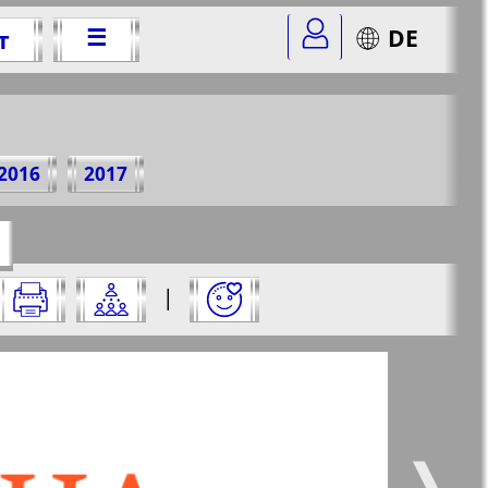
☰
DE
т
5 г.
2016
2017
=25&str=16
✖
|
✖
✖
✖
ницу и нажмите на нее:
 все
Город 511
5
6