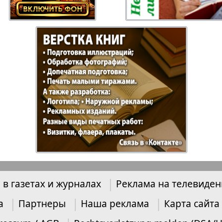
Отдыхай-Купи-
Партнер
продай
Пражский
Пражск
телеграф
экспрес
üd-West
Районка-Nord-Ost-
Районк
Bremen
Рейнская газета
Рецепт
 в газетах и журналах
Реклама на телевиде
зета
Русская Мысль
Русская
Швейц
а
Партнеры
Наша реклама
Карта сайта