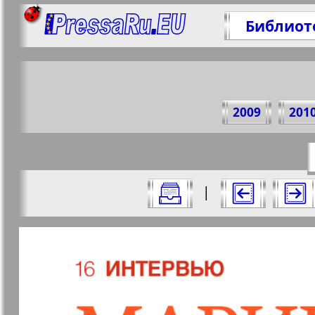
Библиот
Поде
2009
201
https://p
Все номера журнала "7плюс7я" за 20
|
Актуальные газеты и журналы
Страницы журнала "7пл
Апельсин
Баден-
1