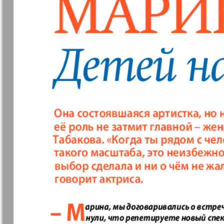
❬
Вюртембе
30
7
МК-Германия
МК-Герма
планета мнений
13
Новые Земляки
nord.Aktue
Panorama-mir
Партнер
19
3
25
Русский вояж
С
31
Архив необновляющихся на сайте изданий