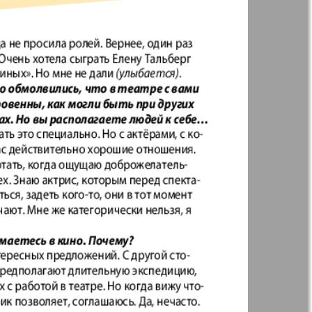
t
Дом и семья
71
72
ая газета
Еврейская
77
78
панорама
н
Жизнь женщины
83
84
Идеальная фирма
а
Катюша
ания
Крот в Германии