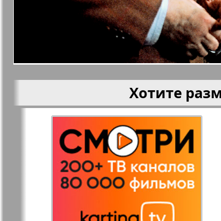
Кругозор
Кругозор 
Le Voyageur
Life in Фр
Хотите раз
Мир отдыха и
МК Испан
здоровья
Наш Иерусалим
Наш мир
Наше Турбюро
Нескучная