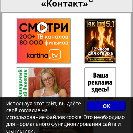
«Контакт»
27
28
Переселенческий вестник
12
17
Рейнское время
29
30
Русский вояж
31
32
Страна
33
34
Телеграф NRW
3
8
Используя этот сайт, вы даёте
OK
своё согласие на
Христианская газета
35
36
использование файлов cookie. Это необходимо
для нормального функционирования сайта и
статистики.