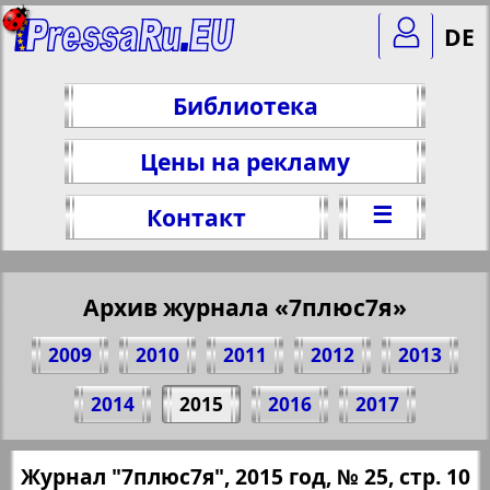
DE
Библиотека
Цены на рекламу
☰
Контакт
Архив журнала «7плюс7я»
2009
2010
2011
2012
2013
Поделитесь 10 стр. журнала "7плюс7я",
2014
2015
2016
2017
№ 25, 2015 г.
(Нажмите, чтобы скопировать ссылку)
✖
Журнал "7плюс7я", 2015 год, № 25, стр. 10
Все номера журнала "7плюс7я" за