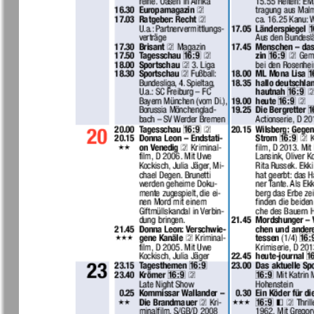
37
7плюс7я
Авангард
Анонс
Антенна
43
49
Афиша Augsburg
Бизнес
Ваша газета
Версия
55
Вечное
Восточная
61
сокровище
Германия