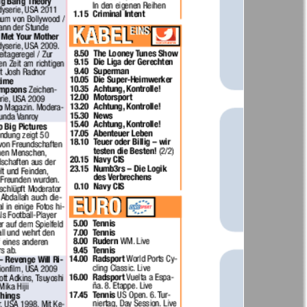
41
42
Англия
Аугсбург-сити
47
48
53
54
 парк
Будь здоров
-info
Вечерняя газета
59
60
.cz
Wadim
65
66