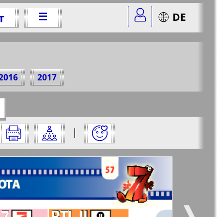
☰
DE
т
3 г.
2016
2017
=34&str=57
✖
|
✖
✖
✖
ницу и нажмите на нее:
 все
Город 511
5
6