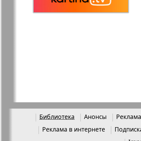
Остров там и тут
Ost-West
Panorama
Переселенец
Подруга
Районка-Nord-Ost-
Районка-S
Bremen-NRW
Редакция Берлин
Редакция
Германия
Библиотека
Анонсы
Реклама
Рубеж
Русская Га
Реклама в интернете
Подписк