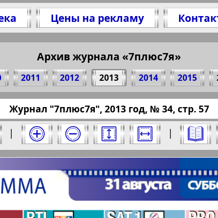
ека
Цены на рекламу
Контак
литесь 57 стр. журнала "7плюс7я", № 34, 201
(Нажмите, чтобы скопировать ссылку)
Архив журнала «7плюс7я»
0
2011
2012
2013
2014
2015
ressaru.eu/?pub=7-plus-semya&god=2013&nomer
Журнал "7плюс7я", 2013 год, № 34, стр. 57
13 год. Выберите номер и нажмите на него:
|
|
Отправить
юс7я". Номер: 34, 2013 год. Выберите стра
Берлинский
Все pro
2
3
4