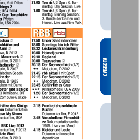
t
Дом и семья
71
72
ая газета
Еврейская
77
78
панорама
н
Жизнь женщины
83
84
Идеальная фирма
а
Катюша
ания
Крот в Германии