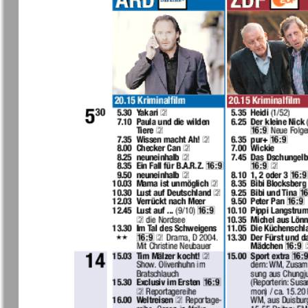
❬
Вюртембе
30
7
МК-Германия
МК-Герма
планета мнений
13
Новые Земляки
nord.Aktue
Panorama-mir
Партнер
19
3
25
Русский вояж
С
31
Архив необновляющихся на сайте изданий