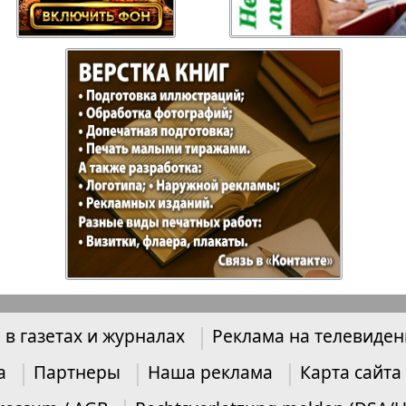
Отдыхай-Купи-
Партнер
продай
Пражский
Пражск
телеграф
экспрес
üd-West
Районка-Nord-Ost-
Районк
Bremen
Рейнская газета
Рецепт
 в газетах и журналах
Реклама на телевиде
зета
Русская Мысль
Русская
Швейц
а
Партнеры
Наша реклама
Карта сайта