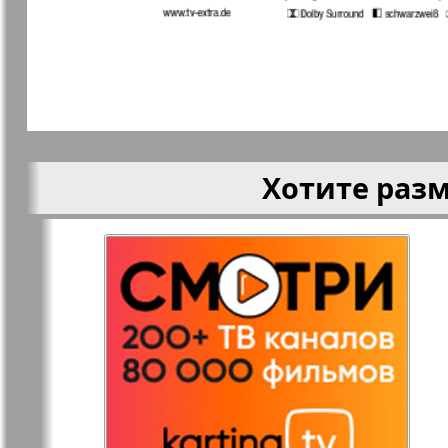
Кругозор
Кругозор 
Le Voyageur
Life in Фр
Хотите раз
Мир отдыха и
МК Испан
здоровья
Наш Иерусалим
Наш мир
Наше Турбюро
Нескучная