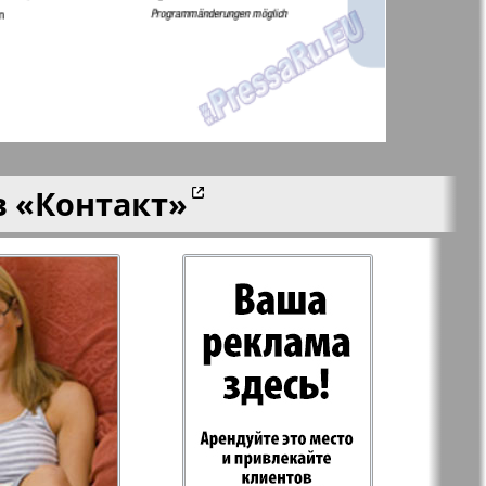
aktuell
LDK по-русски
ортугалии
Мила
в
«Контакт»
-сити
My City Frankfurt
am Main
азета
Наша марка
ия
Объектив EU