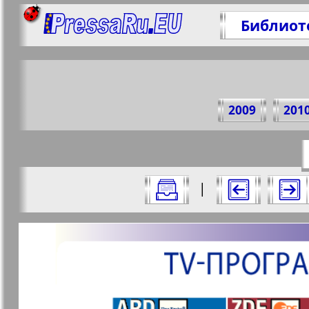
Библиот
Поде
2009
201
https://p
Все номера журнала "7плюс7я" за 20
|
Актуальные газеты и журналы
Страницы журнала "7пл
Апельсин
Баден-
1