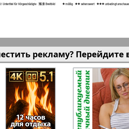
плюс!
Kulinar TV
Kurorte 
анкфурт
М-City
Маяк П
местить рекламу? Перейдите 
ия
Мост-Израиль
Мюнхен
Наша Газета
Наша Г
Италия
Ирланд
 газета
Новая Wолна
Норд