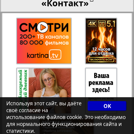
«Контакт»
27
28
Переселенческий вестник
12
17
Рейнское время
29
30
Русский вояж
31
32
Страна
33
34
Телеграф NRW
3
7
Используя этот сайт, вы даёте
OK
своё согласие на
Христианская газета
35
36
использование файлов cookie. Это необходимо
для нормального функционирования сайта и
статистики.