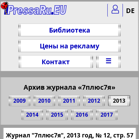
DE
Библиотека
Цены на рекламу
☰
Контакт
Архив журнала «7плюс7я»
2009
2010
2011
2012
2013
Поделитесь 57 стр. журнала "7плюс7я",
2014
2015
2016
2017
№ 12, 2013 г.
(Нажмите, чтобы скопировать ссылку)
✖
Журнал "7плюс7я", 2013 год, № 12, стр. 57
Все номера журнала "7плюс7я" за