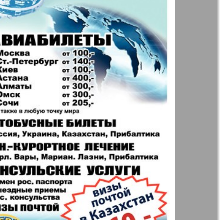
t
Дом и семья
71
72
ая газета
Еврейская
77
78
панорама
н
Жизнь женщины
83
84
Идеальная фирма
а
Катюша
ания
Крот в Германии