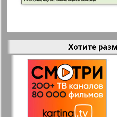
Кругозор
Кругозор 
Le Voyageur
Life in Фр
Хотите раз
Мир отдыха и
МК Испан
здоровья
Наш Иерусалим
Наш мир
Наше Турбюро
Нескучная