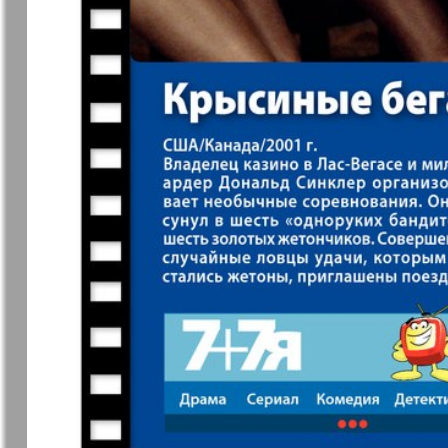
37
7плюс7я
Авангард
Анонс
Антенна
43
49
Афиша Augsburg
Бизнес
Ваша газета
Версия
55
Вечное
Восточная
61
сокровище
Германия