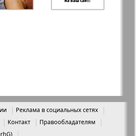
-север
Парус
ий
PRO Women
с
Europe
а-West
Регион
ы здоровья
Heimat-Родина
нии
Реклама в социальных сетях
Русское слово
Контакт
Правообладателям
ария
UrhG)