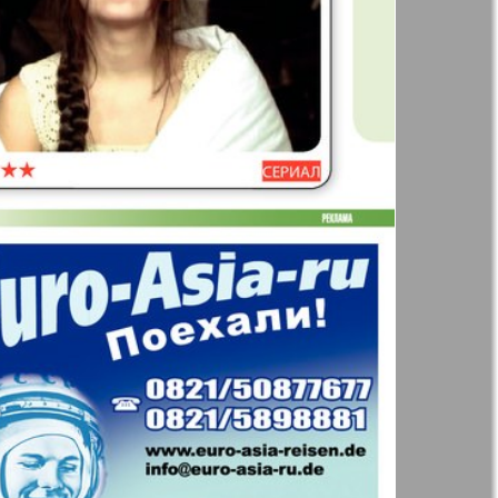
41
42
Англия
Аугсбург-сити
47
48
53
54
 парк
Будь здоров
-info
Вечерняя газета
59
60
.cz
Wadim
65
66