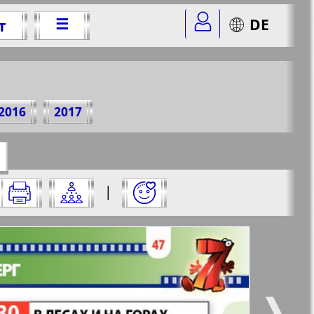
☰
DE
т
3 г.
2016
2017
=12&str=47
✖
|
✖
✖
✖
ницу и нажмите на нее:
 все
Город 511
5
6