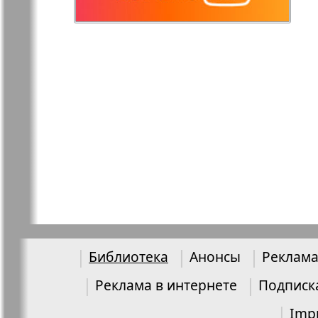
Остров там и тут
Ost-West
Panorama
Переселенец
Подруга
Районка-Nord-Ost-
Районка-S
Bremen-NRW
Редакция Берлин
Редакция
Германия
Библиотека
Анонсы
Реклама
Рубеж
Русская Га
Реклама в интернете
Подписк
Imp