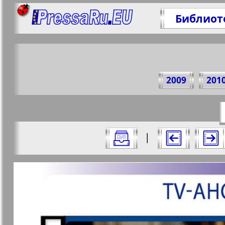
Библиот
Поде
2009
201
https://p
Все номера журнала "7плюс7я" за 20
|
Актуальные газеты и журналы
Страницы журнала "7пл
Апельсин
Баден-
1