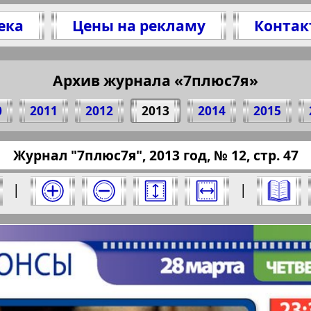
ека
Цены на рекламу
Контак
литесь 47 стр. журнала "7плюс7я", № 12, 201
(Нажмите, чтобы скопировать ссылку)
Архив журнала «7плюс7я»
0
2011
2012
2013
2014
2015
ressaru.eu/?pub=7-plus-semya&god=2013&nomer
Журнал "7плюс7я", 2013 год, № 12, стр. 47
13 год. Выберите номер и нажмите на него:
|
|
Отправить
юс7я". Номер: 12, 2013 год. Выберите стра
Берлинский
Все pro
2
3
4