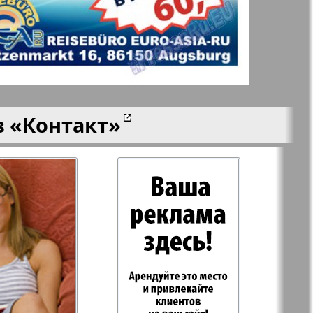
aktuell
LDK по-русски
ортугалии
Мила
в
«Контакт»
-сити
My City Frankfurt
am Main
азета
Наша марка
ия
Объектив EU