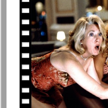
❬
Вюртембе
30
7
МК-Германия
МК-Герма
планета мнений
13
Новые Земляки
nord.Aktue
Panorama-mir
Партнер
19
3
25
Русский вояж
С
31
Архив необновляющихся на сайте изданий