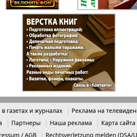
Отдыхай-Купи-
Партнер
продай
Пражский
Пражск
телеграф
экспрес
üd-West
Районка-Nord-Ost-
Районк
Bremen
Рейнская газета
Рецепт
 в газетах и журналах
Реклама на телевиде
зета
Русская Мысль
Русская
а
Партнеры
Наша реклама
Карта сайта
Швейц
ressum / AGB
Rechtsverletzung melden (DSA/