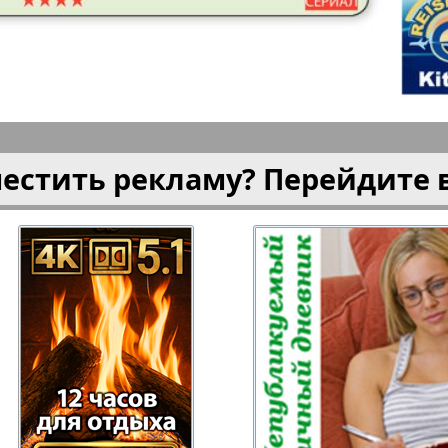
плюс!
Kulinar TV
Kurorte 
анкфурт
М-City
Маяк П
местить рекламу? Перейдите 
ия
Мост-Израиль
Мюнхен
Наша Газета
Наша Г
Италия
Ирланд
 газета
Новая Wолна
Норд