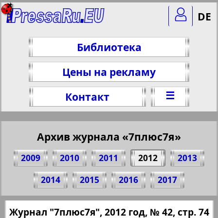
DE
Библиотека
Цены на рекламу
☰
Контакт
Архив журнала «7плюс7я»
2009
2010
2011
2012
2013
Поделитесь 74 стр. журнала "7плюс7я",
2014
2015
2016
2017
№ 42, 2012 г.
(Нажмите, чтобы скопировать ссылку)
✖
Журнал "7плюс7я", 2012 год, № 42, стр. 74
Все номера журнала "7плюс7я" за