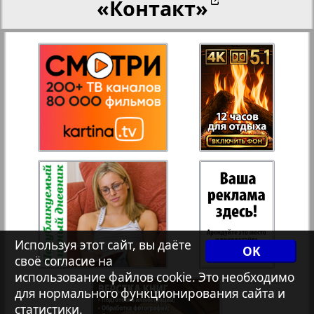
«Контакт»
27
28
Переселенческий вестник
12
17
Рейнское время
29
30
Русский вояж
31
32
Страна
33
34
Телеграф NRW
3
8
Используя этот сайт, вы даёте
OK
своё согласие на
Христианская газета
35
36
использование файлов cookie. Это необходимо
для нормального функционирования сайта и
статистики.