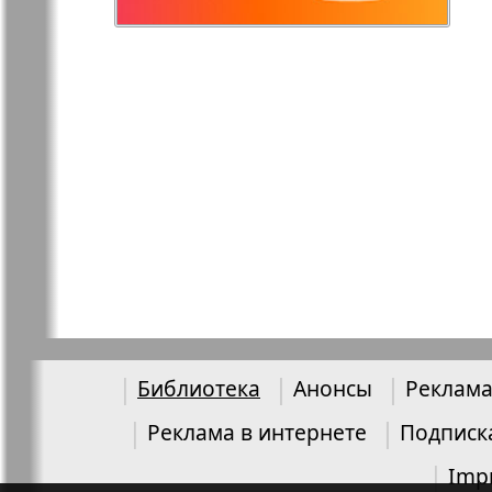
Остров там и тут
Ost-West
Panorama
Переселенец
Подруга
Районка-Nord-Ost-
Районка-S
Bremen-NRW
Редакция Берлин
Редакция
Германия
Библиотека
Анонсы
Реклама
Рубеж
Русская Га
Реклама в интернете
Подписк
Imp