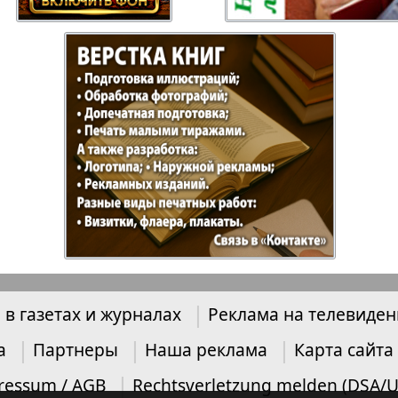
Отдыхай-Купи-
Партнер
продай
Пражский
Пражск
телеграф
экспрес
üd-West
Районка-Nord-Ost-
Районк
Bremen
Рейнская газета
Рецепт
 в газетах и журналах
Реклама на телевиде
зета
Русская Мысль
Русская
а
Партнеры
Наша реклама
Карта сайта
Швейц
ressum / AGB
Rechtsverletzung melden (DSA/