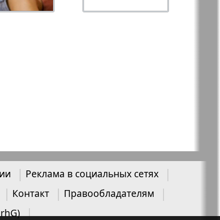
-север
Парус
ий
PRO Women
с
Europe
а-West
Регион
ы здоровья
Heimat-Родина
нии
Реклама в социальных сетях
Русское слово
Контакт
Правообладателям
ария
UrhG)