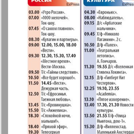
❬
Вюртембе
30
7
МК-Германия
МК-Герма
планета мнений
13
Новые Земляки
nord.Aktue
Panorama-mir
Партнер
19
3
25
Русский вояж
С
31
Архив необновляющихся на сайте изданий