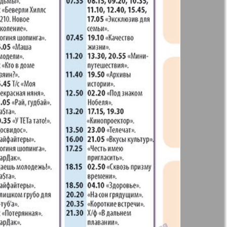
t
Дом и семья
71
72
ая газета
Еврейская
77
78
панорама
н
Жизнь женщины
83
84
Идеальная фирма
а
Катюша
ания
Крот в Германии