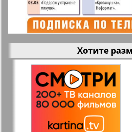
Кругозор
Кругозор 
Le Voyageur
Life in Фр
Хотите раз
Мир отдыха и
МК Испан
здоровья
Наш Иерусалим
Наш мир
Наше Турбюро
Нескучная