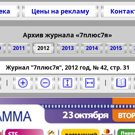
ека
Цены на рекламу
Контак
литесь 31 стр. журнала "7плюс7я", № 42, 201
(Нажмите, чтобы скопировать ссылку)
Архив журнала «7плюс7я»
0
2011
2012
2013
2014
2015
ressaru.eu/?pub=7-plus-semya&god=2012&nomer
Журнал "7плюс7я", 2012 год, № 42, стр. 31
12 год. Выберите номер и нажмите на него:
|
|
Отправить
юс7я". Номер: 42, 2012 год. Выберите стра
Берлинский
Все pro
2
3
4