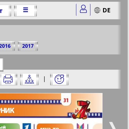
☰
DE
т
2 г.
2016
2017
=42&str=31
✖
|
✖
✖
✖
ницу и нажмите на нее:
 все
Город 511
5
6