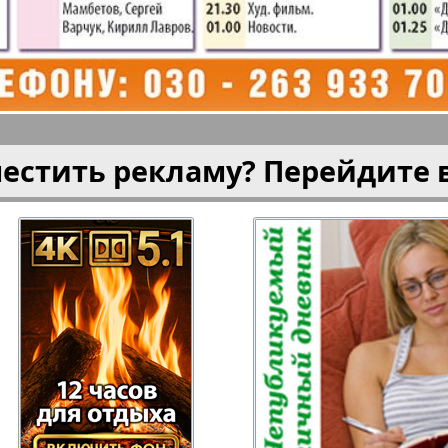
плюс!
Kulinar TV
Kurorte 
анкфурт
М-City
Маяк П
местить рекламу? Перейдите 
ия
Мост-Израиль
Мюнхен
Наша Газета
Наша Г
Италия
Ирланд
 газета
Новая Wолна
Норд