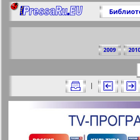
Библиот
Поде
2009
201
https://p
Все номера журнала "7плюс7я" за 20
|
Актуальные газеты и журналы
Страницы журнала "7пл
Апельсин
Баден-
1