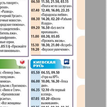
41
42
Англия
Аугсбург-сити
47
48
53
54
 парк
Будь здоров
-info
Вечерняя газета
59
60
.cz
Wadim
65
66