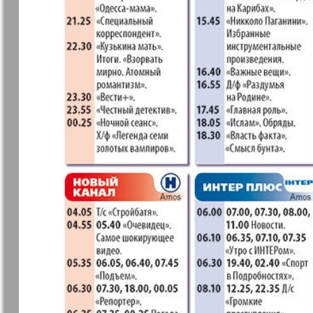
37
7плюс7я
Авангард
Анонс
Антенна
43
49
Афиша Augsburg
Бизнес
Ваша газета
Версия
55
Вечное
Восточная
61
сокровище
Германия