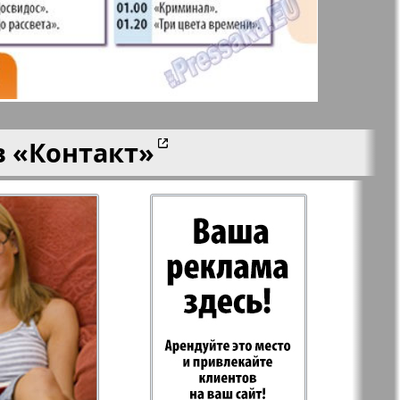
aktuell
LDK по-русски
ортугалии
Мила
в
«Контакт»
-сити
My City Frankfurt
am Main
азета
Наша марка
ия
Объектив EU