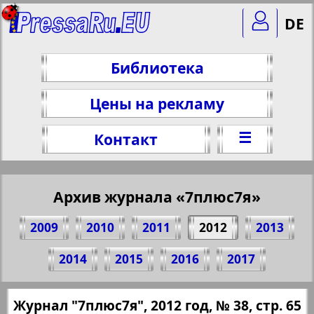
DE
Библиотека
Цены на рекламу
☰
Контакт
Архив журнала «7плюс7я»
2009
2010
2011
2012
2013
Поделитесь 65 стр. журнала "7плюс7я",
2014
2015
2016
2017
№ 38, 2012 г.
(Нажмите, чтобы скопировать ссылку)
✖
Журнал "7плюс7я", 2012 год, № 38, стр. 65
Все номера журнала "7плюс7я" за