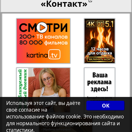
«Контакт»
27
28
Переселенческий вестник
12
17
Рейнское время
29
30
Русский вояж
31
32
Страна
33
34
Телеграф NRW
3
8
Используя этот сайт, вы даёте
OK
своё согласие на
Христианская газета
35
36
использование файлов cookie. Это необходимо
для нормального функционирования сайта и
статистики.