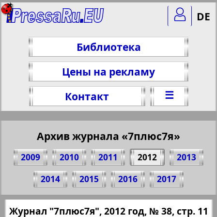
DE
Библиотека
Цены на рекламу
☰
Контакт
Архив журнала «7плюс7я»
2009
2010
2011
2012
2013
Поделитесь 11 стр. журнала "7плюс7я",
2014
2015
2016
2017
№ 38, 2012 г.
(Нажмите, чтобы скопировать ссылку)
✖
Журнал "7плюс7я", 2012 год, № 38, стр. 11
Все номера журнала "7плюс7я" за