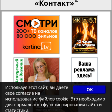
«Контакт»
27
28
Переселенческий вестник
12
17
Рейнское время
29
30
Русский вояж
31
32
Страна
33
34
Телеграф NRW
3
8
Используя этот сайт, вы даёте
OK
своё согласие на
Христианская газета
35
36
использование файлов cookie. Это необходимо
для нормального функционирования сайта и
статистики.