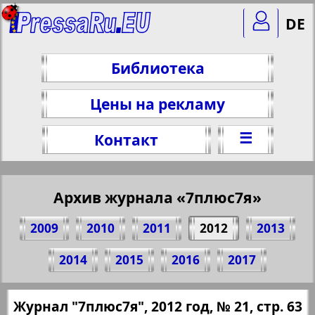
DE
Библиотека
Цены на рекламу
☰
Контакт
Архив журнала «7плюс7я»
2009
2010
2011
2012
2013
Поделитесь 63 стр. журнала "7плюс7я",
2014
2015
2016
2017
№ 21, 2012 г.
(Нажмите, чтобы скопировать ссылку)
✖
Журнал "7плюс7я", 2012 год, № 21, стр. 63
Все номера журнала "7плюс7я" за