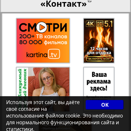
«Контакт»
27
28
Переселенческий вестник
12
17
Рейнское время
29
30
Русский вояж
31
32
Страна
33
34
Телеграф NRW
3
8
Используя этот сайт, вы даёте
OK
своё согласие на
Христианская газета
35
36
использование файлов cookie. Это необходимо
для нормального функционирования сайта и
статистики.